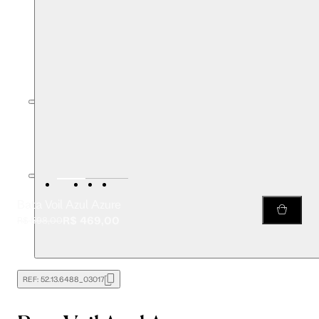
Bata Voil Azul Azure
R$ 469,00
R$ 598,00
REF:
52.13.6488_03017