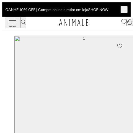
SHOP NOW
GANHE 10% OFF | Compre online e retire em loja
MENU