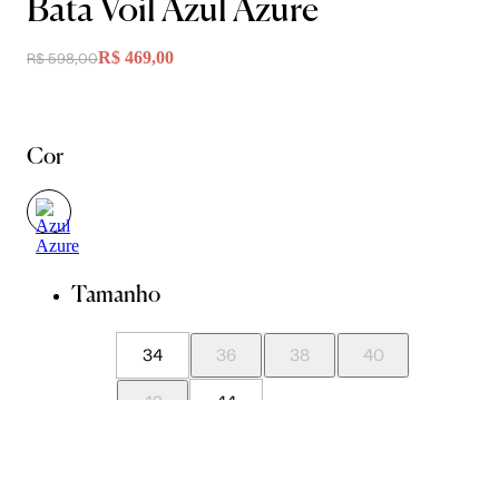
Bata Voil Azul Azure
R$ 469,00
R$ 598,00
Cor
Tamanho
34
36
38
40
42
44
Guia de Medidas
Avise-me quando chegar