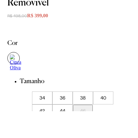
Removivel
R$ 399,00
R$ 498,00
Cor
Tamanho
34
36
38
40
42
44
46
Guia de Medidas
Avise-me quando chegar