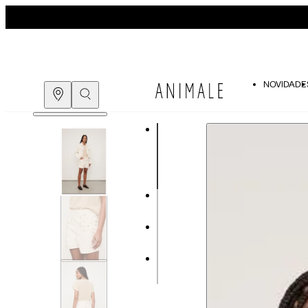
NOVIDADE
Guia de medidas
COMPRE PELO
WHATSAPP
ENCONTRE UMA LOJA
Tabela de medidas do corpo
As medidas mostradas são referentes às me
Medidas do
Tam. 34
Corpo