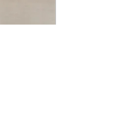
UCIONAL
MINHA CONTA
AJUD
o Animale
Minha Conta
Cuidad
ESG
Meus Pedidos
Entreg
intage
Devolver Pedido
Troca 
54
Wishlist
Formas
ores
Gift Card
Pergun
evendedor
 Conosco
rivacidade
a