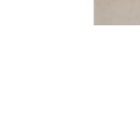
CADASTRE-SE EM NOSSA
NEWSLETTER
INSTIT
Aplicativ
Receba as novidades e fique por dentro de
serviços exclusivos!
Animale 
Animale V
Azzas 21
OK
Forneced
Seja um r
Animale
A Animale utiliza os dados preenchidos para
você utilizar as funcionalidades da nossa
Trabalhe
Loja. Saiba mais em:
Política de Privacidade.
Aviso de P
Ao concluir o cadastro, você permite o
Seguranç
tratamento de dados pessoais para finalidade
da proposta. Atenção: O cadastro é para