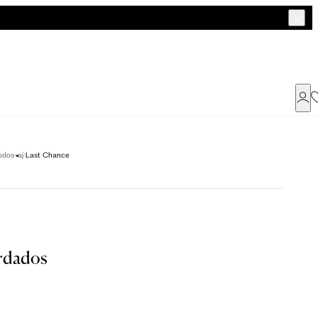
Já possui uma conta ?
odos-aj
Last Chance
Faça login ou cadastre-se
ENTRAR
a encontrar o seu tamanho.
rdados
Dados Pessoais
Tam. 42
Tam. 44