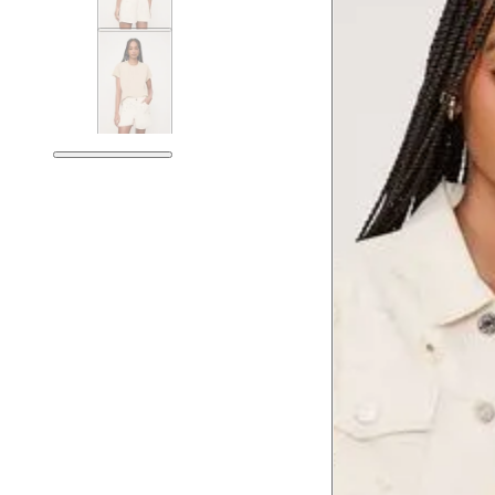
Tórax
76 cm
Busto
79 cm
Cintura
60 cm
Cintura baixa
74 cm
Quadril
89 cm
Coxa total
53 cm