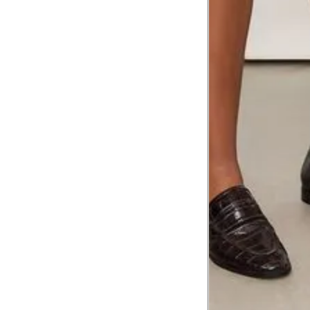
corpo
Comprimento do braço
8
Meça do canto do ombro até a dobr
Troca ou devolução
Se ainda assim não servir, você pode devolver 
gratuitamente em até 15 dias.