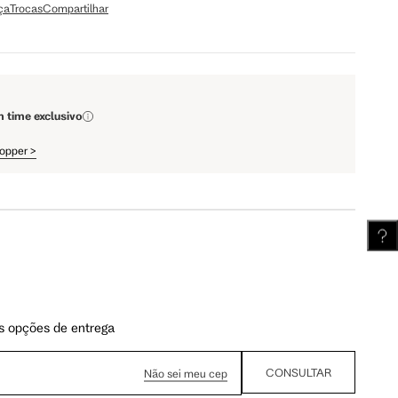
ça
Trocas
Compartilhar
110 cm
112 cm
m time exclusivo
62 cm
62.5 cm
hopper
>
s opções de entrega
CONSULTAR
Não sei meu cep