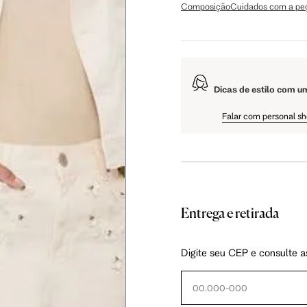
Composição
Cuidados com a pe
106 cm
108 cm
109 cm
Dicas de estilo com u
60.5 cm
61 cm
61.5 cm
Falar com personal s
Entrega e retirada
as instruções abaixo.
Digite seu CEP e consulte a