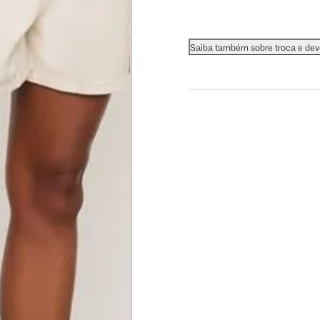
Saiba também sobre troca e de
 busto.
a do seio. A fita deve estar
na parte mais fina.
ximadamente 4 cm abaixo da
xa, aproximadamente 2cm
hão
té a planta do pé na frente do