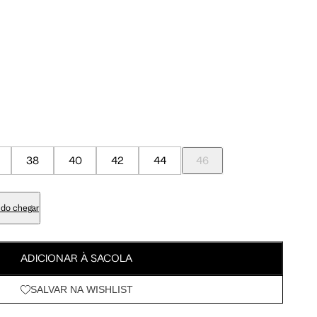
Meus Pedidos
95 cm
100 cm
Wishlist
98 cm
103 cm
79 cm
84 cm
38
40
42
44
46
93 cm
98 cm
do chegar
108 cm
113 cm
ADICIONAR À SACOLA
64.5 cm
67.5 cm
SALVAR NA WISHLIST