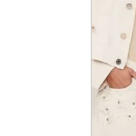
Comprimento
da cintura até
105 cm
o chão
Comprimento
60 cm
do braço
Como me medir?
Tire as medidas do seu corpo de acordo com 