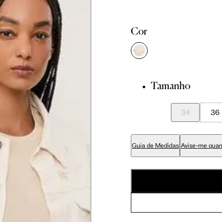
81 cm
86 cm
90 cm
Cor
84 cm
89 cm
93 cm
Tamanho
65 cm
70 cm
74 cm
34
36
79 cm
84 cm
88 cm
Guia de Medidas
Avise-me quan
94 cm
99 cm
103 cm
56 cm
59 cm
61.5 cm