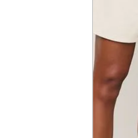
Tórax
1
Contorne abaixo da axila e acima do
Busto
Contorne o busto passando pela altur
2
folgada.
Cintura
3
Contorne a cintura colocando a fita 
Cintura baixa
Contorne na linha do umbigo, apro
4
linha da cintura.
Quadril
5
Contorne a maior parte do quadril.
Coxa total
Contorne a parte mais larga da co
6
abaixo da virilha.
Comprimento da cintura até o c
Meça da parte mais fina da cintura a
7