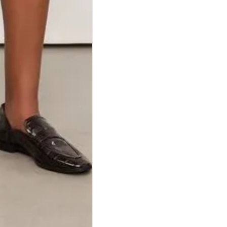
a do punho.
Precisa de ajuda?
Saber mais
o produto
Não encontrei meu tamanho. 
recomendação?