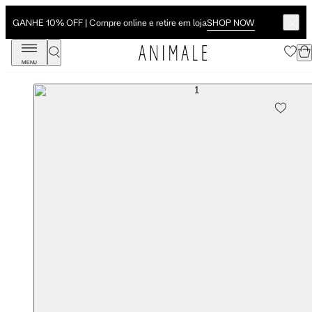
SHOP NOW
GANHE 10% OFF | Compre online e retire em loja
MENU