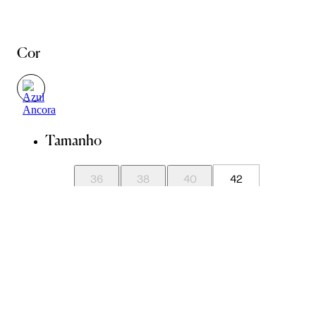
Cor
Tamanho
36
38
40
42
44
Guia de Medidas
Avise-me quando chegar