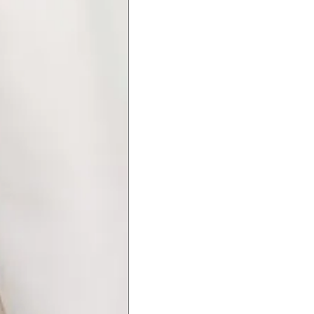
a do punho.
Precisa de ajuda?
Saber mais
o produto
Não encontrei meu tamanho. 
recomendação?