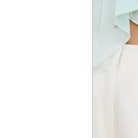
Tórax
1
Contorne abaixo da axila e acima do
Busto
Contorne o busto passando pela altur
2
folgada.
Cintura
3
Contorne a cintura colocando a fita 
Cintura baixa
Contorne na linha do umbigo, apro
4
linha da cintura.
Quadril
5
Contorne a maior parte do quadril.
Coxa total
Contorne a parte mais larga da co
6
abaixo da virilha.
Comprimento da cintura até o c
Meça da parte mais fina da cintura a
7
corpo
Comprimento do braço