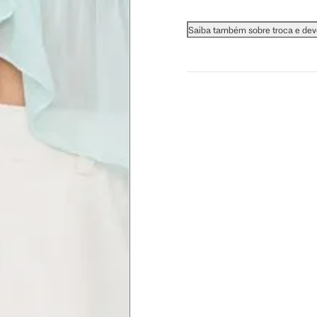
 busto.
Saiba também sobre troca e de
a do seio. A fita deve estar
na parte mais fina.
ximadamente 4 cm abaixo da
xa, aproximadamente 2cm
hão
té a planta do pé na frente do