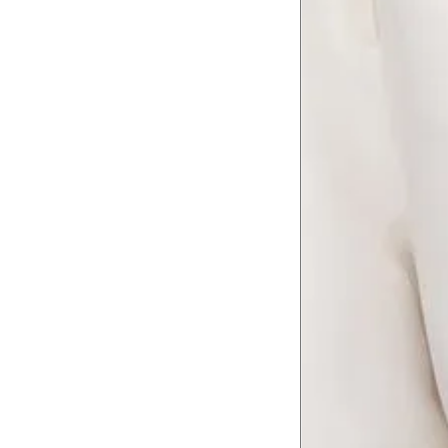
8
Meça do canto do ombro até a dobr
Troca ou devolução
Se ainda assim não servir, você pode devolver 
gratuitamente em até 15 dias.