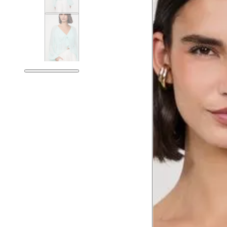
Tórax
81 
Busto
84 
Cintura
65 
Cintura baixa
79 
Quadril
94 
Coxa total
56 