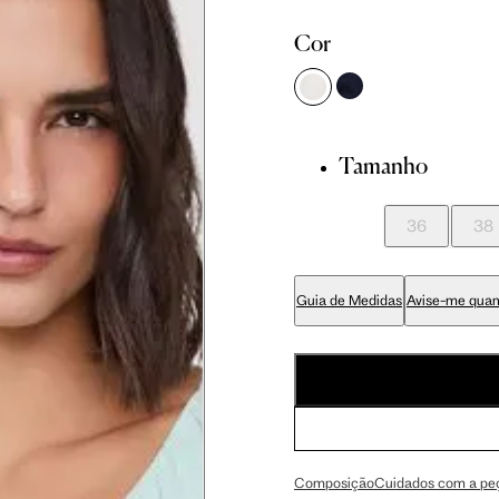
Cor
cm
86 cm
90 cm
cm
89 cm
93 cm
Tamanho
cm
70 cm
74 cm
36
38
cm
84 cm
88 cm
Guia de Medidas
Avise-me quan
cm
99 cm
103 cm
cm
59 cm
61.5 cm
Composição
Cuidados com a pe