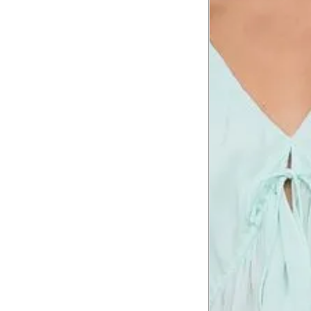
Comprimento da cintura
106
até o chão
Comprimento do braço
60.5
Como me medir?
Tire as medidas do seu corpo de acordo com 