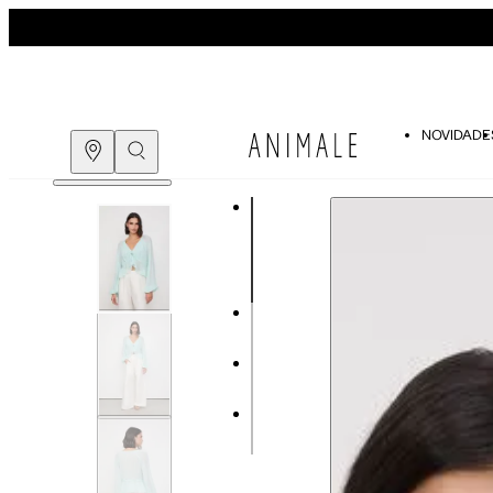
NOVIDADE
Guia de medidas
COMPRE PELO
WHATSAPP
ENCONTRE UMA LOJA
Tabela de medidas do corpo
As medidas mostradas são referentes às me
Medidas do Corpo
Tam.