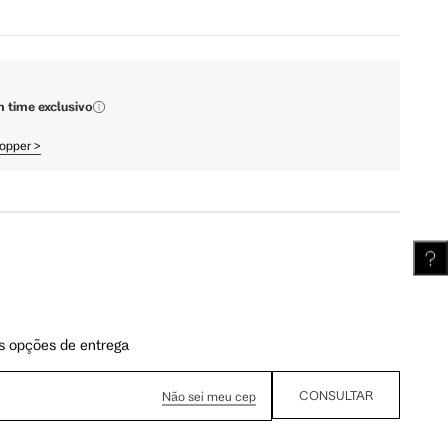
110 cm
112 cm
m time exclusivo
62 cm
62.5 cm
hopper
>
s opções de entrega
CONSULTAR
Não sei meu cep