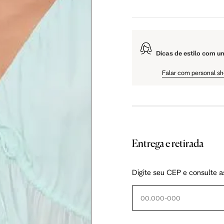
 cm
108 cm
109 cm
Dicas de estilo com u
 cm
61 cm
61.5 cm
Falar com personal s
Entrega e retirada
as instruções abaixo.
Digite seu CEP e consulte a