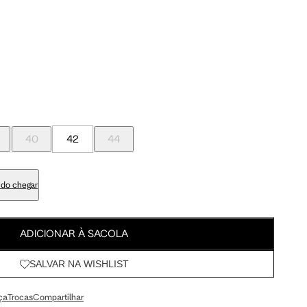
Meus Pedidos
95 cm
100 cm
Wishlist
98 cm
103 cm
79 cm
84 cm
40
42
44
93 cm
98 cm
do chegar
108 cm
113 cm
ADICIONAR À SACOLA
SALVAR NA WISHLIST
64.5 cm
67.5 cm
ça
Trocas
Compartilhar