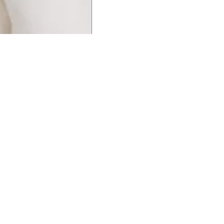
UCIONAL
MINHA CONTA
AJUD
o Animale
Minha Conta
Cuidad
ESG
Meus Pedidos
Entreg
intage
Devolver Pedido
Troca 
54
Wishlist
Formas
ores
Gift Card
Pergun
evendedor
 Conosco
rivacidade
a