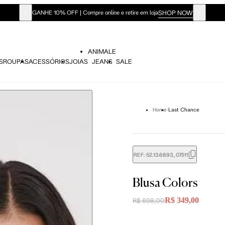
SHOP NOW
GANHE 10% OFF | Compre online e retire em loja
ANIMALE
S
ROUPAS
ACESSÓRIOS
JOIAS
JEANS
SALE
Home
Last Chance
REF:
52.13.6893_07511
didas do corpo, compare-as com as medidas do seu corpo par
Blusa Colors
R$ 349,00
R$ 698,00
 36
Tam. 38
Tam. 40