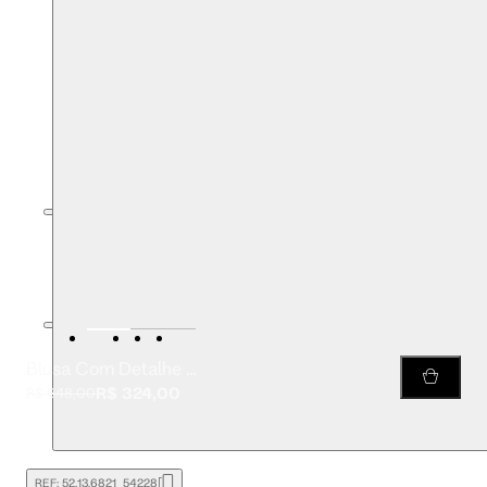
Blusa Com Detalhe Franzido Estampada
R$ 324,00
R$ 648,00
REF:
52.13.6821_54228