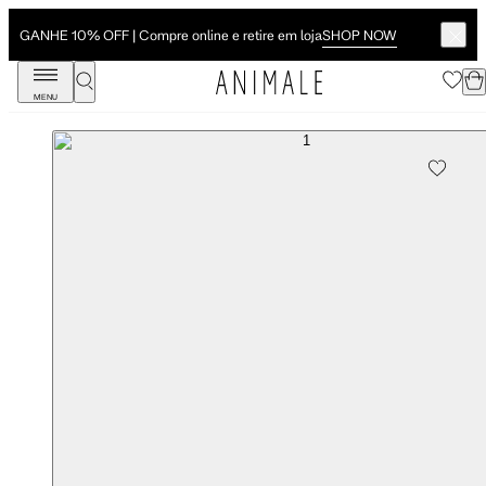
SHOP NOW
GANHE 10% OFF | Compre online e retire em loja
MENU