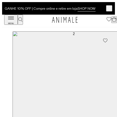
SHOP NOW
GANHE 10% OFF | Compre online e retire em loja
MENU