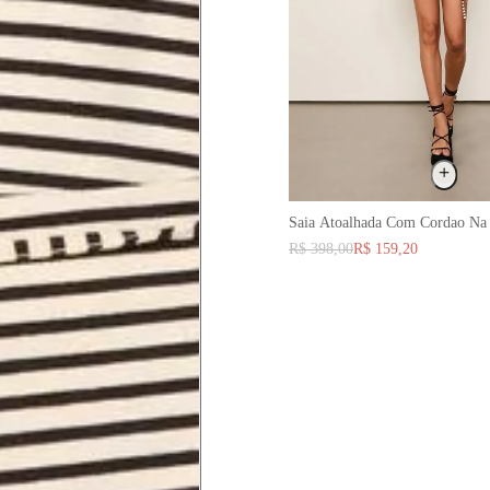
ximadamente 4 cm abaixo da
xa, aproximadamente 2cm
hão
Saia Atoalhada Com Cordao Na 
té a planta do pé na frente do
R$ 398,00
R$ 159,20
a do punho.