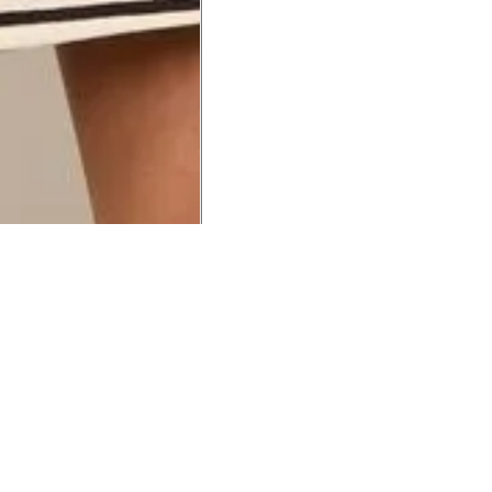
UCIONAL
MINHA CONTA
AJUD
o Animale
Minha Conta
Cuidad
ESG
Meus Pedidos
Entreg
intage
Devolver Pedido
Troca 
54
Wishlist
Formas
ores
Gift Card
Pergun