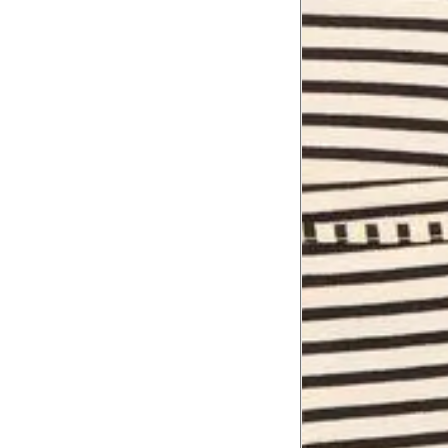
Cintura baixa
Contorne na linha do umbigo, apro
4
linha da cintura.
Quadril
5
Contorne a maior parte do quadril.
Coxa total
Contorne a parte mais larga da co
6
abaixo da virilha.
Comprimento da cintura até o c
Meça da parte mais fina da cintura a
7
corpo
Comprimento do braço
8
Meça do canto do ombro até a dobr