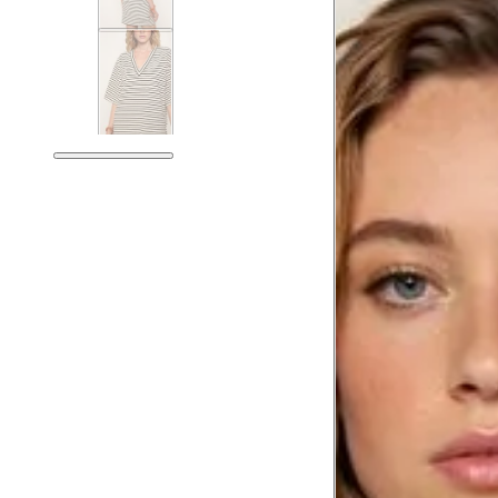
Guia de medidas
Tabela de medidas do corpo
As medidas mostradas são referentes às me
Medidas do Corpo
Tórax
Busto