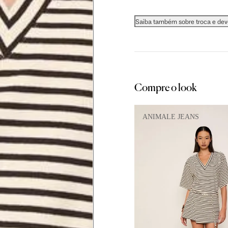
Saiba também sobre troca e de
as instruções abaixo.
Compre o look
ANIMALE JEANS
 busto.
a do seio. A fita deve estar
na parte mais fina.