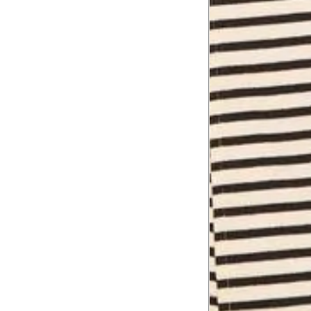
Troca ou devolução
Se ainda assim não servir, você pode devolver 
gratuitamente em até 15 dias.