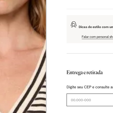
70 cm
Dicas de estilo com u
84 cm
Falar com personal s
99 cm
59 cm
Entrega e retirada
108.5 cm
Digite seu CEP e consulte a
61 cm