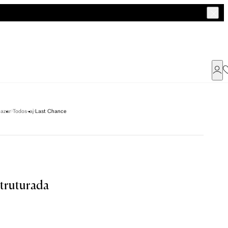
Já possui uma conta ?
azar
Todos-aj
Last Chance
Faça login ou cadastre-se
ENTRAR
truturada
Dados Pessoais