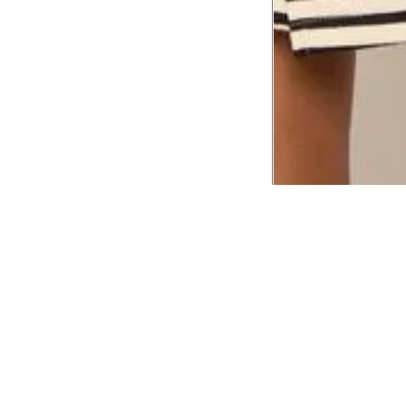
CADASTRE-SE EM NOSSA
NEWSLETTER
INSTIT
Aplicativ
Receba as novidades e fique por dentro de
serviços exclusivos!
Animale 
Animale V
Azzas 21
OK
Forneced