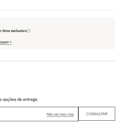
76.5 cm
84 cm
m time exclusivo
90.5 cm
98 cm
hopper
>
105.5 cm
113 cm
63 cm
67.5 cm
110 cm
112 cm
s opções de entrega
CONSULTAR
Não sei meu cep
61.75 cm
62.5 cm