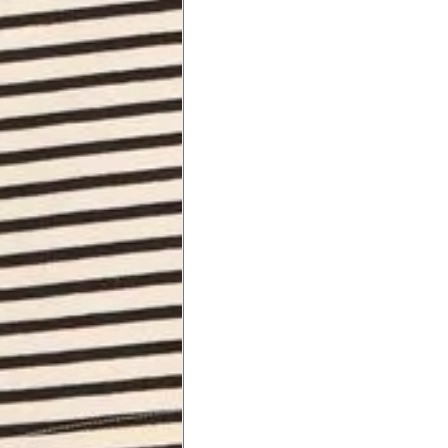
Precisa de ajuda?
Saber mais
o produto
Não encontrei meu tamanho. 
recomendação?