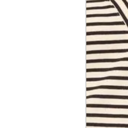
Como me medir?
Tire as medidas do seu corpo de acordo com 
Tórax
1
Contorne abaixo da axila e acima do
Busto
Contorne o busto passando pela altur
2
folgada.
Cintura
3
Contorne a cintura colocando a fita 