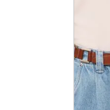
Tórax
1
Contorne abaixo da axila e acima do
Busto
Contorne o busto passando pela altur
2
folgada.
Cintura
3
Contorne a cintura colocando a fita 
Cintura baixa
Contorne na linha do umbigo, apro
4
linha da cintura.
Quadril
5
Contorne a maior parte do quadril.
Coxa total
Contorne a parte mais larga da co
6
abaixo da virilha.
Comprimento da cintura até o c
Meça da parte mais fina da cintura a
7
corpo
Comprimento do braço