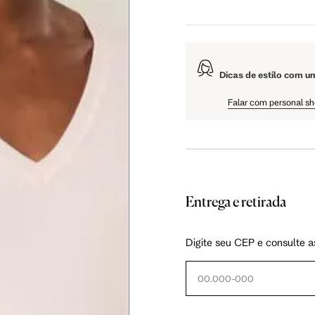
5 cm
108.5 cm
110 cm
Dicas de estilo com u
5 cm
61 cm
61.75 cm
Falar com personal s
Entrega e retirada
as instruções abaixo.
Digite seu CEP e consulte a