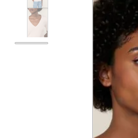
Tórax
78.5
Busto
81.5
Cintura
62.5
Cintura baixa
76.5
Quadril
91.5
Coxa total
54.5