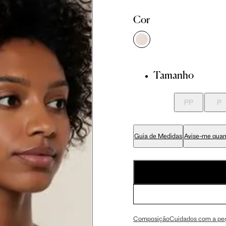
Cor
 cm
86 cm
92.5 cm
 cm
89 cm
95.5 cm
Tamanho
 cm
70 cm
76.5 cm
PP
P
 cm
84 cm
90.5 cm
Guia de Medidas
Avise-me quan
 cm
99 cm
105.5 cm
 cm
59 cm
63 cm
Composição
Cuidados com a pe