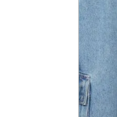
8
Meça do canto do ombro até a dobr
Troca ou devolução
Se ainda assim não servir, você pode devolver 
gratuitamente em até 15 dias.