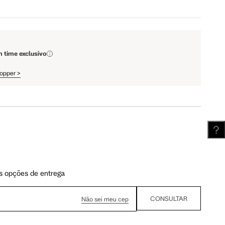
111.5 cm
112 cm
m time exclusivo
62.5 cm
63.25 cm
hopper
>
s opções de entrega
CONSULTAR
Não sei meu cep