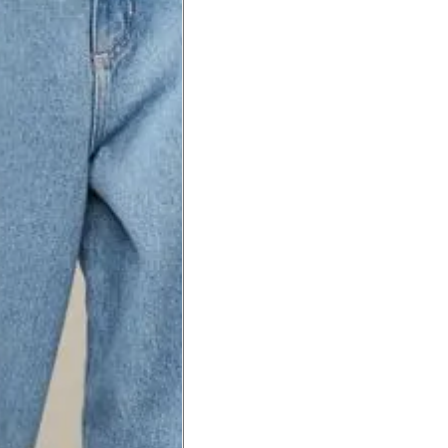
a do punho.
Precisa de ajuda?
Saber mais
o produto
Não encontrei meu tamanho. 
recomendação?