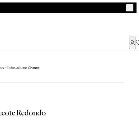
Já possui uma conta ?
azar
Todos-aj
Last Chance
Faça login ou cadastre-se
ENTRAR
a encontrar o seu tamanho.
Decote Redondo
Dados Pessoais
G
GG