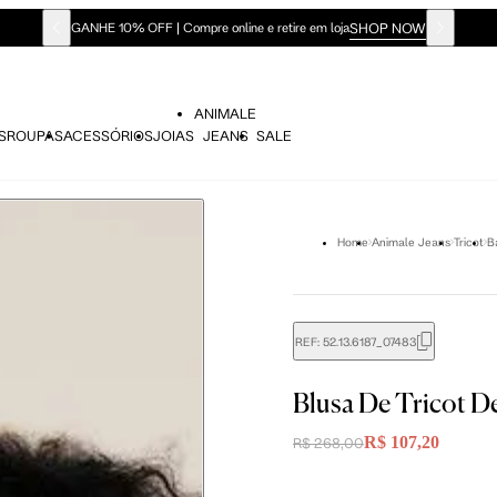
SHOP NOW
GANHE 10% OFF | Compre online e retire em loja
ANIMALE
S
ROUPAS
ACESSÓRIOS
JOIAS
JEANS
SALE
Home
Animale Jeans
Tricot
B
REF:
52.13.6187_07483
didas do corpo, compare-as com as medidas do seu corpo par
Blusa De Tricot 
R$ 107,20
R$ 268,00
P
P
M