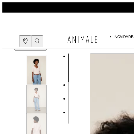
NOVIDADE
Guia de medidas
COMPRE PELO
WHATSAPP
ENCONTRE UMA LOJA
Tabela de medidas do corpo
As medidas mostradas são referentes às me
Medidas do Corpo
P