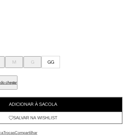
Meus Pedidos
100 cm
107.5 cm
Wishlist
103 cm
110.5 cm
84 cm
91.5 cm
M
G
GG
98 cm
105.5 cm
do chegar
113 cm
120.5 cm
ADICIONAR À SACOLA
SALVAR NA WISHLIST
67.5 cm
72 cm
ça
Trocas
Compartilhar