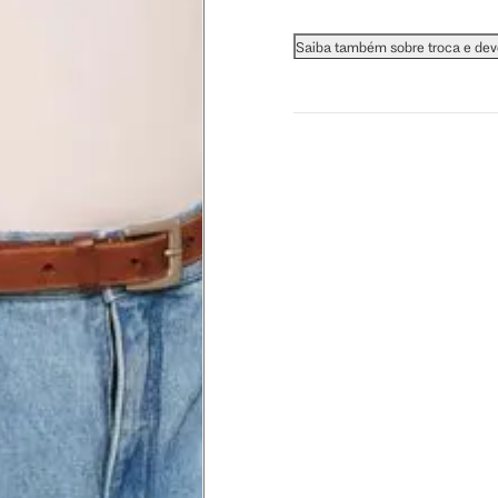
 busto.
Saiba também sobre troca e de
a do seio. A fita deve estar
na parte mais fina.
ximadamente 4 cm abaixo da
xa, aproximadamente 2cm
hão
té a planta do pé na frente do