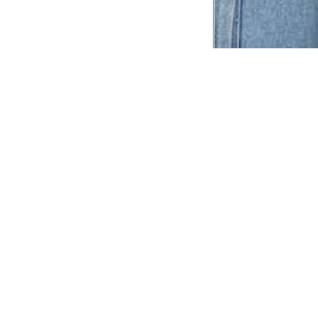
CADASTRE-SE EM NOSSA
NEWSLETTER
INSTIT
Aplicativ
Receba as novidades e fique por dentro de
serviços exclusivos!
Animale 
Animale V
Azzas 21
OK
Forneced
Seja um r
Animale
A Animale utiliza os dados preenchidos para
você utilizar as funcionalidades da nossa
Trabalhe
Loja. Saiba mais em:
Política de Privacidade.
Aviso de P
Ao concluir o cadastro, você permite o
Seguranç
tratamento de dados pessoais para finalidade
da proposta. Atenção: O cadastro é para
maior de 18 anos.