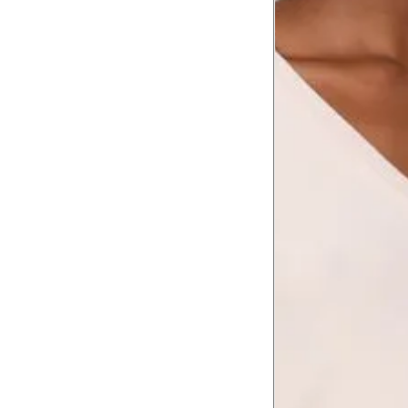
Comprimento da cintura
105.
até o chão
Comprimento do braço
60.2
Como me medir?
Tire as medidas do seu corpo de acordo com 