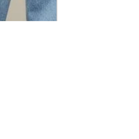
UCIONAL
MINHA CONTA
AJUD
o Animale
Minha Conta
Cuidad
ESG
Meus Pedidos
Entreg
intage
Devolver Pedido
Troca 
54
Wishlist
Formas
ores
Gift Card
Pergun
evendedor
 Conosco
rivacidade
a