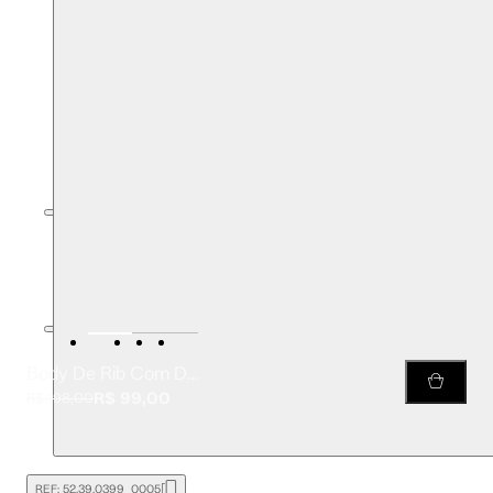
Body De Rib Com Decote Quadrado
R$ 99,00
R$ 198,00
REF:
52.39.0399_0005