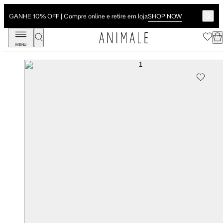
SHOP NOW
GANHE 10% OFF | Compre online e retire em loja
MENU