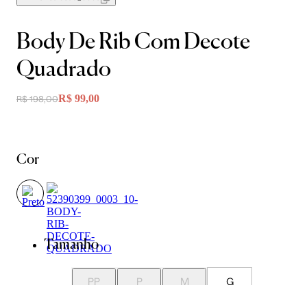
Body De Rib Com Decote
Quadrado
R$ 99,00
R$ 198,00
Cor
Tamanho
PP
P
M
G