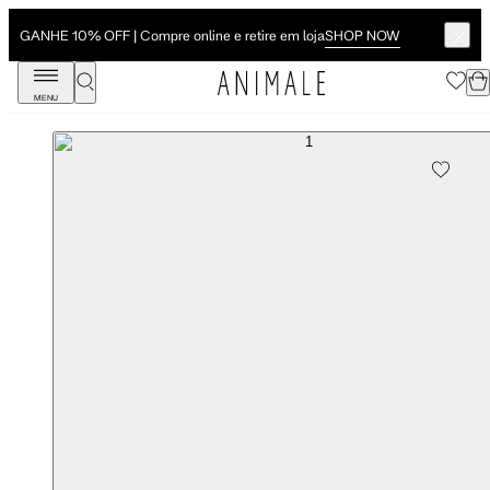
SHOP NOW
GANHE 10% OFF | Compre online e retire em loja
MENU