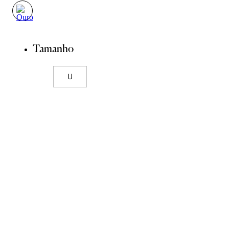
Tamanho
U
ADICIONAR À SACOLA
SALVAR NA WISHLIST
Sobre
Composição
Cuidados com a peça
Trocas
Compartilhar