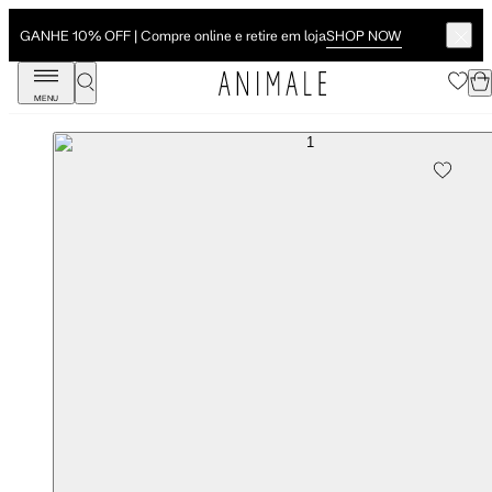
SHOP NOW
GANHE 10% OFF | Compre online e retire em loja
MENU