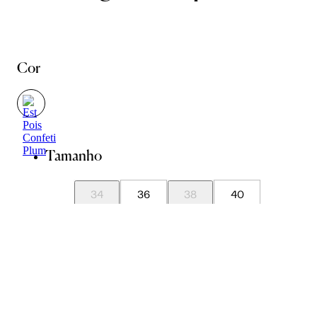
Cor
Tamanho
34
36
38
40
42
44
Guia de Medidas
Avise-me quando chegar