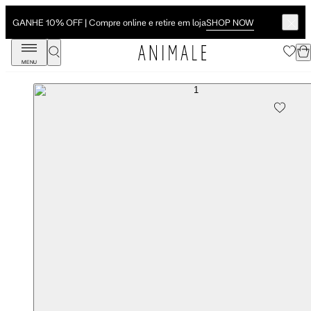
SHOP NOW
GANHE 10% OFF | Compre online e retire em loja
MENU