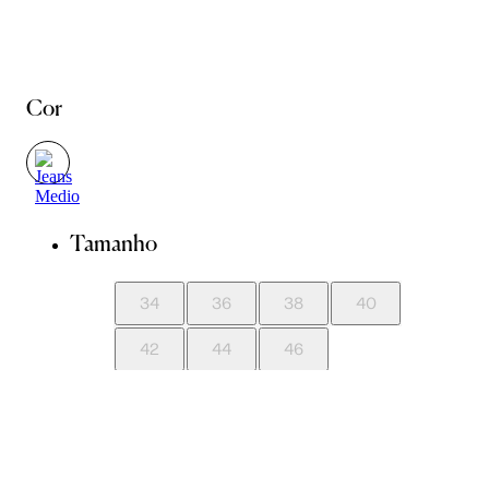
Cor
Tamanho
34
36
38
40
42
44
46
Guia de Medidas
Avise-me quando chegar