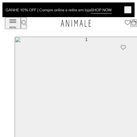
SHOP NOW
GANHE 10% OFF | Compre online e retire em loja
MENU