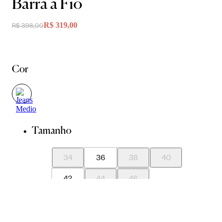
Barra a Fio
R$ 319,00
R$ 398,00
Cor
Tamanho
34
36
38
40
42
44
46
Guia de Medidas
Avise-me quando chegar