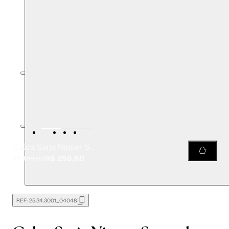
Calca Sarja Nipper Stoned
R$ 298,80
R$ 498,00
REF:
25.34.3001_04048