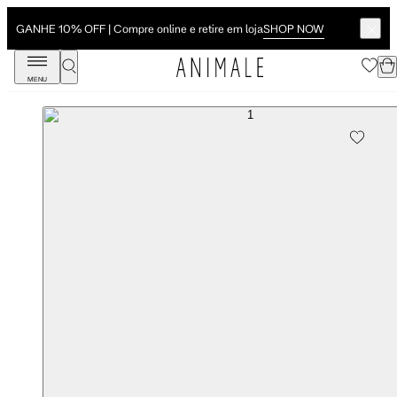
SHOP NOW
GANHE 10% OFF | Compre online e retire em loja
MENU