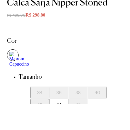
Calca Sarja Nipper Stoned
R$ 298,80
R$ 498,00
Cor
Tamanho
34
36
38
40
42
44
46
Guia de Medidas
Avise-me quando chegar