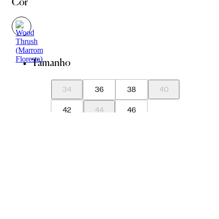
Cor
Tamanho
34
36
38
40
42
44
46
Guia de Medidas
Avise-me quando chegar
ADICIONAR À SACOLA
SALVAR NA WISHLIST