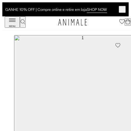
SHOP NOW
GANHE 10% OFF | Compre online e retire em loja
MENU