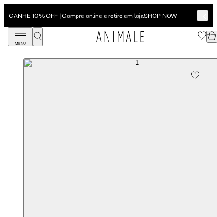
SHOP NOW
GANHE 10% OFF | Compre online e retire em loja
MENU