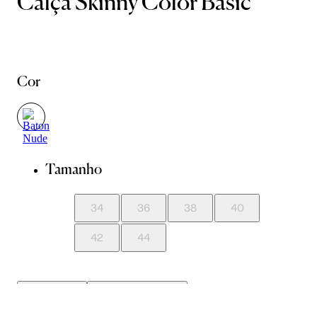
Calça Skinny Color Basic
Cor
Tamanho
34
36
38
40
42
44
Guia de Medidas
Avise-me quando chegar