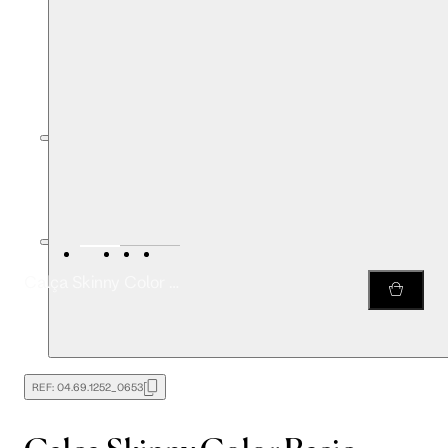
Calça Skinny Color Basic
REF:
04.69.1252_0653