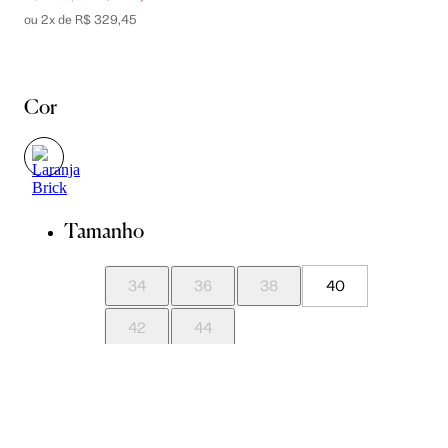
ou 2x de R$ 329,45
Cor
Tamanho
34
36
38
40
42
44
Guia de Medidas
Avise-me quando chegar