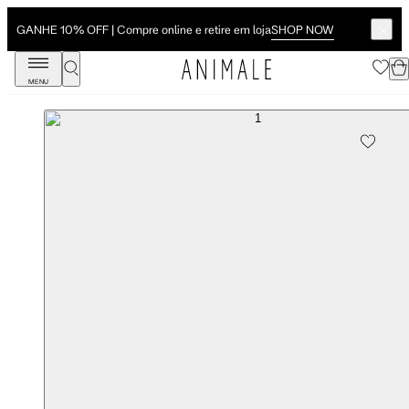
SHOP NOW
GANHE 10% OFF | Compre online e retire em loja
MENU