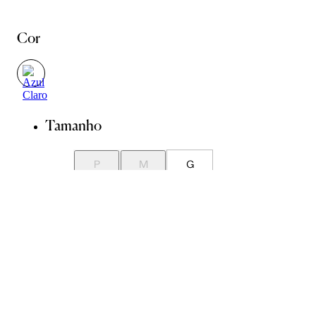
Cor
Tamanho
P
M
G
Guia de Medidas
Avise-me quando chegar
ADICIONAR À SACOLA
SALVAR NA WISHLIST