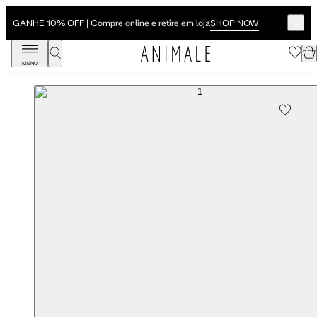
SHOP NOW
GANHE 10% OFF | Compre online e retire em loja
MENU