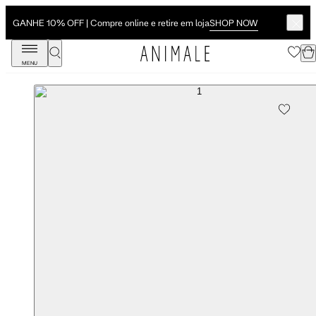
SHOP NOW
GANHE 10% OFF | Compre online e retire em loja
MENU