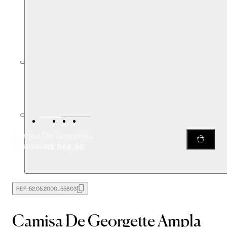
Camisa De Georgette Ampla Manga Babado Estampada
R$ 668,66
R$ 998,00
REF:
52.05.2000_55803
Camisa De Georgette Ampla