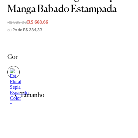
Manga Babado Estampada
R$ 668,66
R$ 998,00
ou 2x de R$ 334,33
Cor
Tamanho
36
38
40
42
44