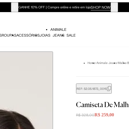
SHOP NOW
GANHE 10% OFF | Compre online e retire em loja
ANIMALE
S
ROUPAS
ACESSÓRIOS
JOIAS
JEANS
SALE
Home
Animale Jeans
Malha
B
REF:
52.05.1873_0015
didas do corpo, compare-as com as medidas do seu corpo par
Camiseta De Mal
R$ 259,00
R$ 328,00
P