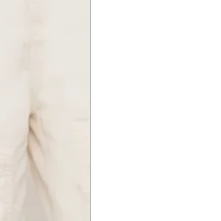
Precisa de ajuda?
Saber mais
o produto
Não encontrei meu tamanho. 
recomendação?