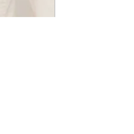
UCIONAL
MINHA CONTA
AJUD
o Animale
Minha Conta
Cuidad
ESG
Meus Pedidos
Entreg
intage
Devolver Pedido
Troca 
54
Wishlist
Formas
ores
Gift Card
Pergun
evendedor
 Conosco
rivacidade
a