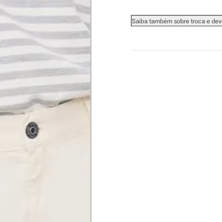
 busto.
Saiba também sobre troca e de
a do seio. A fita deve estar
na parte mais fina.
ximadamente 4 cm abaixo da
xa, aproximadamente 2cm
hão
té a planta do pé na frente do
a do punho.