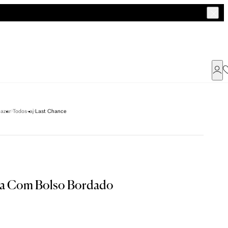
Já possui uma conta ?
azar
Todos-aj
Last Chance
Faça login ou cadastre-se
ENTRAR
a encontrar o seu tamanho.
ha Com Bolso Bordado
Dados Pessoais
M
G