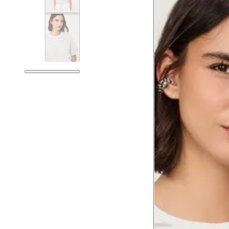
Tórax
Busto
Cintura
Cintura baixa
Quadril
Coxa total