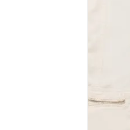
Troca ou devolução
Se ainda assim não servir, você pode devolver 
gratuitamente em até 15 dias.