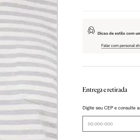
108.5 cm
Dicas de estilo com u
61 cm
Falar com personal s
Entrega e retirada
as instruções abaixo.
Digite seu CEP e consulte a