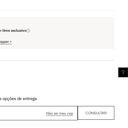
110 cm
112 cm
m time exclusivo
61.75 cm
62.5 cm
hopper
>
s opções de entrega
CONSULTAR
Não sei meu cep