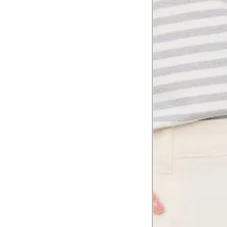
1
Contorne abaixo da axila e acima do
Busto
Contorne o busto passando pela altur
2
folgada.
Cintura
3
Contorne a cintura colocando a fita 
Cintura baixa
Contorne na linha do umbigo, apro
4
linha da cintura.
Quadril
5
Contorne a maior parte do quadril.
Coxa total
Contorne a parte mais larga da co
6
abaixo da virilha.
Comprimento da cintura até o c
Meça da parte mais fina da cintura a
7
corpo
Comprimento do braço
8
Meça do canto do ombro até a dobr