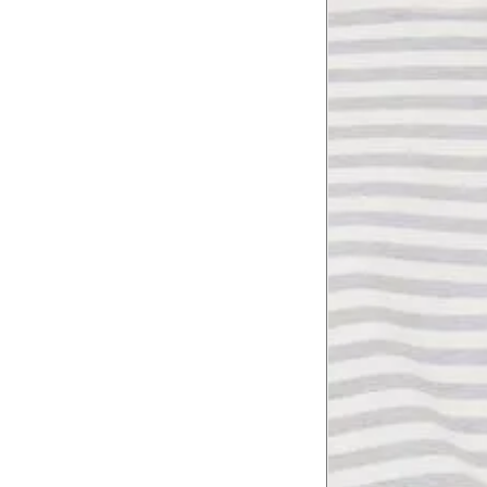
Comprimento da cintura até o chão
Comprimento do braço
Como me medir?
Tire as medidas do seu corpo de acordo com 
Tórax