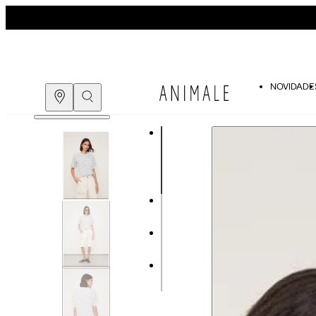
NOVIDADE
Guia de medidas
COMPRE PELO
WHATSAPP
ENCONTRE UMA LOJA
Tabela de medidas do corpo
As medidas mostradas são referentes às me
Medidas do Corpo