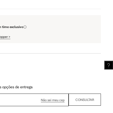
110 cm
112 cm
m time exclusivo
61.75 cm
62.5 cm
hopper
>
s opções de entrega
CONSULTAR
Não sei meu cep