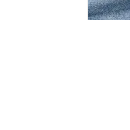
CADASTRE-SE EM NOSSA
NEWSLETTER
INSTIT
Aplicativ
Receba as novidades e fique por dentro de
serviços exclusivos!
Animale 
Animale V
Azzas 21
OK
Forneced
Seja um r
Animale
A Animale utiliza os dados preenchidos para
você utilizar as funcionalidades da nossa
Trabalhe
Loja. Saiba mais em:
Política de Privacidade.
Aviso de P
Ao concluir o cadastro, você permite o
Seguranç
tratamento de dados pessoais para finalidade
da proposta. Atenção: O cadastro é para
maior de 18 anos.