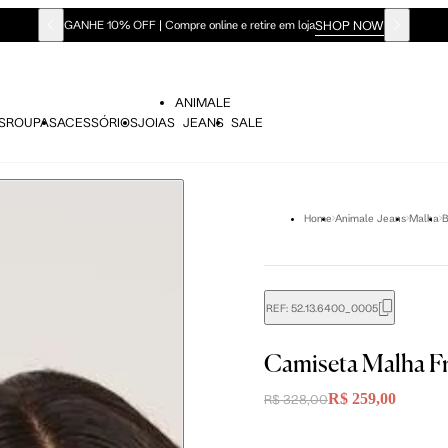
SHOP NOW
GANHE 10% OFF | Compre online e retire em loja
ANIMALE
S
ROUPAS
ACESSÓRIOS
JOIAS
JEANS
SALE
Home
Animale Jeans
Malha
B
REF:
52.13.6400_0005
didas do corpo, compare-as com as medidas do seu corpo par
Camiseta Malha F
R$ 259,00
R$ 328,00
P