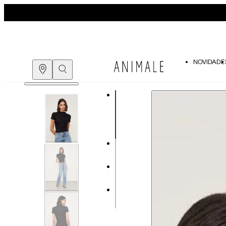
NOVIDADE
Guia de medidas
COMPRE PELO
WHATSAPP
ENCONTRE UMA LOJA
Tabela de medidas do corpo
As medidas mostradas são referentes às me
Medidas do Corpo