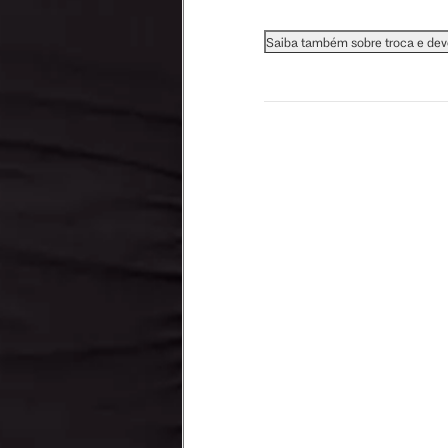
 busto.
Saiba também sobre troca e de
a do seio. A fita deve estar
na parte mais fina.
ximadamente 4 cm abaixo da
xa, aproximadamente 2cm
hão
té a planta do pé na frente do