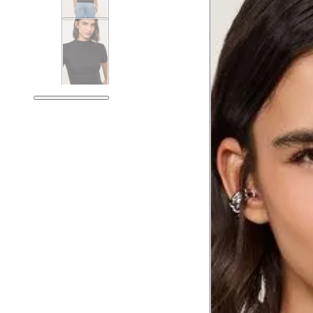
Tórax
Busto
Cintura
Cintura baixa
Quadril
Coxa total