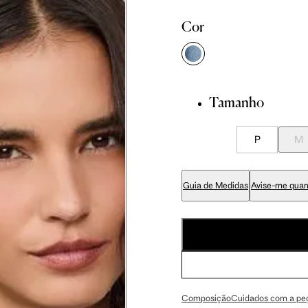
Cor
86 cm
89 cm
Tamanho
70 cm
P
M
Guia de Medidas
Avise-me quan
84 cm
99 cm
59 cm
Composição
Cuidados com a pe