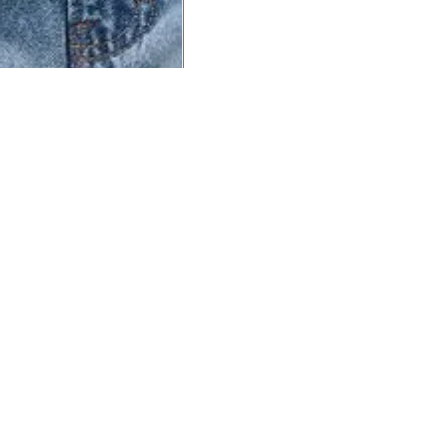
UCIONAL
MINHA CONTA
AJUD
o Animale
Minha Conta
Cuidad
ESG
Meus Pedidos
Entreg
intage
Devolver Pedido
Troca 
54
Wishlist
Formas
ores
Gift Card
Pergun
evendedor
 Conosco
rivacidade
a