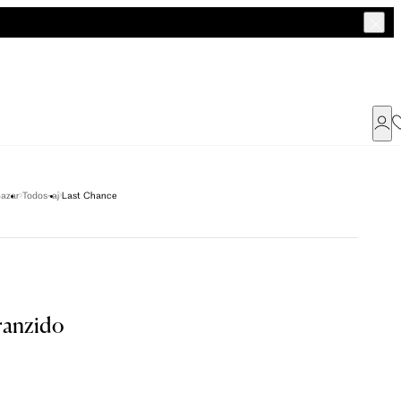
Já possui uma conta ?
azar
Todos-aj
Last Chance
Faça login ou cadastre-se
ENTRAR
a encontrar o seu tamanho.
ranzido
Dados Pessoais
M
G