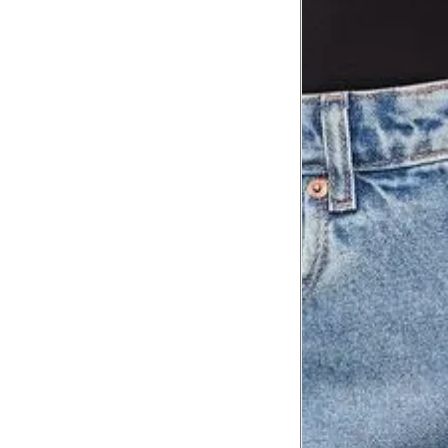
Meça do canto do ombro até a dobr
Troca ou devolução
Se ainda assim não servir, você pode devolver 
gratuitamente em até 15 dias.