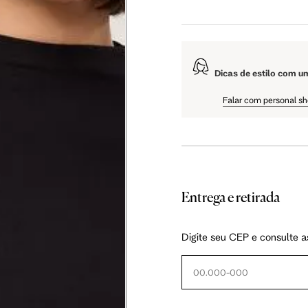
108.5 cm
Dicas de estilo com u
61 cm
Falar com personal s
Entrega e retirada
as instruções abaixo.
Digite seu CEP e consulte a