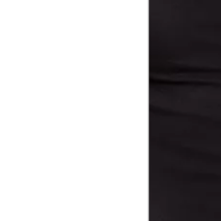
1
Contorne abaixo da axila e acima do
Busto
Contorne o busto passando pela altur
2
folgada.
Cintura
3
Contorne a cintura colocando a fita 
Cintura baixa
Contorne na linha do umbigo, apro
4
linha da cintura.
Quadril
5
Contorne a maior parte do quadril.
Coxa total
Contorne a parte mais larga da co
6
abaixo da virilha.
Comprimento da cintura até o c
Meça da parte mais fina da cintura a
7
corpo
Comprimento do braço
8