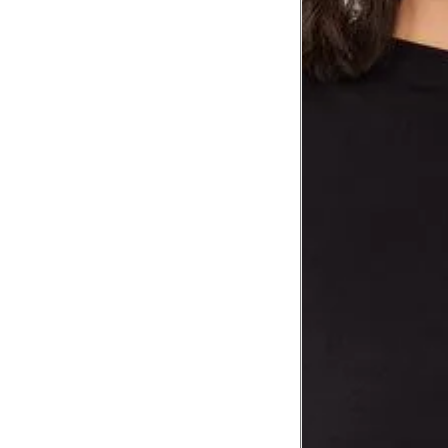
Comprimento da cintura até o chão
Comprimento do braço
Como me medir?
Tire as medidas do seu corpo de acordo com 
Tórax