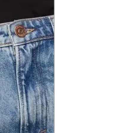
a do punho.
Precisa de ajuda?
Saber mais
o produto
Não encontrei meu tamanho. 
recomendação?