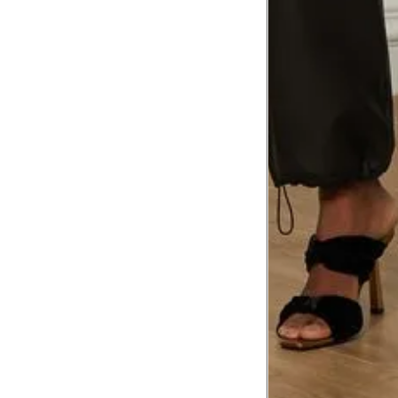
Meça do canto do ombro até a dobr
Troca ou devolução
Se ainda assim não servir, você pode devolver 
gratuitamente em até 15 dias.