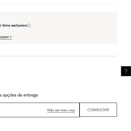
110 cm
112 cm
m time exclusivo
62 cm
62.5 cm
hopper
>
s opções de entrega
CONSULTAR
Não sei meu cep