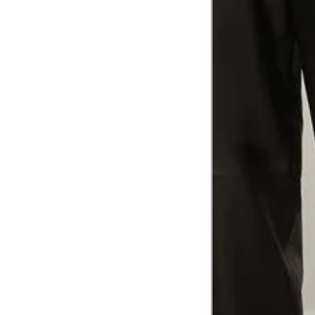
1
Contorne abaixo da axila e acima do
Busto
Contorne o busto passando pela altur
2
folgada.
Cintura
3
Contorne a cintura colocando a fita 
Cintura baixa
Contorne na linha do umbigo, apro
4
linha da cintura.
Quadril
5
Contorne a maior parte do quadril.
Coxa total
Contorne a parte mais larga da co
6
abaixo da virilha.
Comprimento da cintura até o c
Meça da parte mais fina da cintura a
7
corpo
Comprimento do braço
8