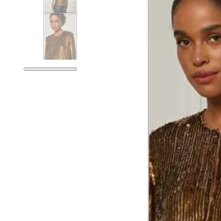
Tórax
81 
Busto
84 
Cintura
65 
Cintura baixa
79 
Quadril
94 
Coxa total
56 