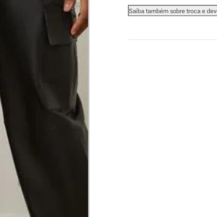
 busto.
Saiba também sobre troca e de
a do seio. A fita deve estar
na parte mais fina.
ximadamente 4 cm abaixo da
xa, aproximadamente 2cm
hão
té a planta do pé na frente do