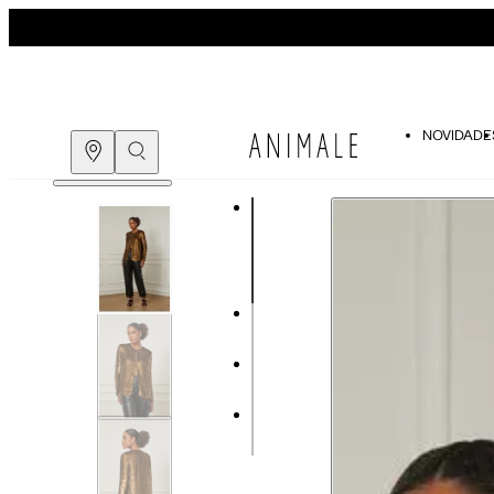
NOVIDADE
Guia de medidas
COMPRE PELO
WHATSAPP
ENCONTRE UMA LOJA
Tabela de medidas do corpo
As medidas mostradas são referentes às me
Medidas do Corpo
Tam.