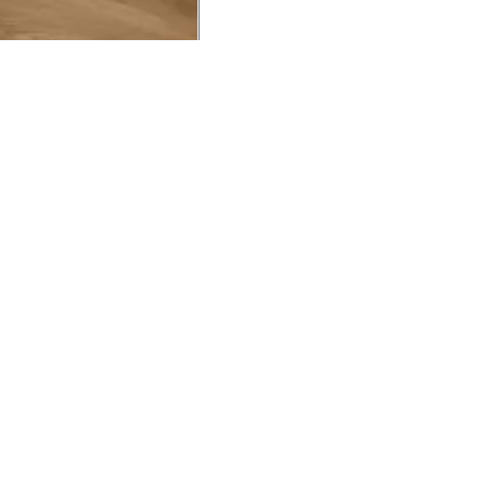
UCIONAL
MINHA CONTA
AJUD
o Animale
Minha Conta
Cuidad
ESG
Meus Pedidos
Entreg
intage
Devolver Pedido
Troca 
54
Wishlist
Formas
ores
Gift Card
Pergun
evendedor
 Conosco
rivacidade
a