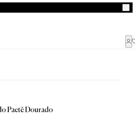
Já possui uma conta ?
Faça login ou cadastre-se
ENTRAR
a encontrar o seu tamanho.
do Paetê Dourado
Dados Pessoais
Tam. 42
Tam. 44