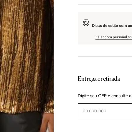
 cm
108 cm
109 cm
Dicas de estilo com u
 cm
61 cm
61.5 cm
Falar com personal s
Entrega e retirada
as instruções abaixo.
Digite seu CEP e consulte a