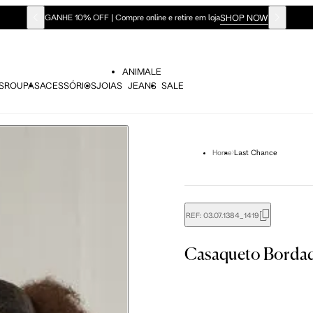
SHOP NOW
GANHE 10% OFF | Compre online e retire em loja
ANIMALE
S
ROUPAS
ACESSÓRIOS
JOIAS
JEANS
SALE
Home
Last Chance
REF:
03.07.1384_1419
didas do corpo, compare-as com as medidas do seu corpo par
Casaqueto Borda
 36
Tam. 38
Tam. 40