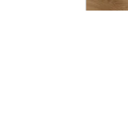
CADASTRE-SE EM NOSSA
NEWSLETTER
INSTIT
Aplicativ
Receba as novidades e fique por dentro de
serviços exclusivos!
Animale 
Animale V
Azzas 21
OK
Forneced
Seja um r
Animale
A Animale utiliza os dados preenchidos para
você utilizar as funcionalidades da nossa
Trabalhe
Loja. Saiba mais em:
Política de Privacidade.
Aviso de P
Ao concluir o cadastro, você permite o
Seguranç
tratamento de dados pessoais para finalidade
da proposta. Atenção: O cadastro é para
maior de 18 anos.