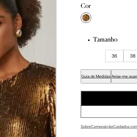
Cor
cm
86 cm
90 cm
cm
89 cm
93 cm
Tamanho
cm
70 cm
74 cm
36
38
cm
84 cm
88 cm
Guia de Medidas
Avise-me quan
cm
99 cm
103 cm
cm
59 cm
61.5 cm
Sobre
Composição
Cuidados com