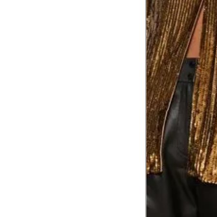
Comprimento da cintura
106
até o chão
Comprimento do braço
60.5
Como me medir?
Tire as medidas do seu corpo de acordo com 
Tórax