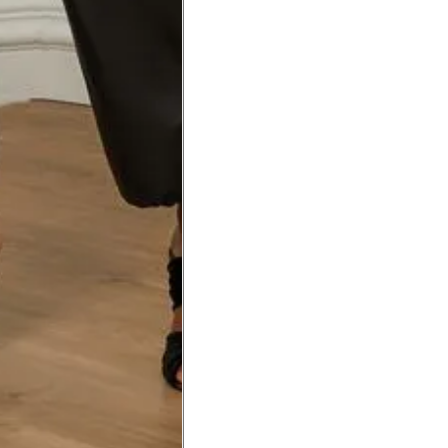
a do punho.
Precisa de ajuda?
Saber mais
o produto
Não encontrei meu tamanho. 
recomendação?