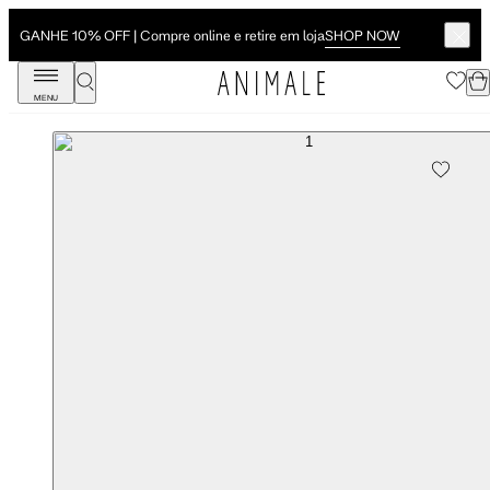
SHOP NOW
GANHE 10% OFF | Compre online e retire em loja
MENU