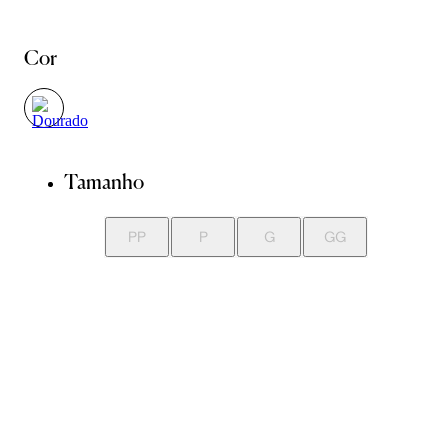
Cor
Tamanho
PP
P
G
GG
Guia de Medidas
Avise-me quando chegar
ADICIONAR À SACOLA
SALVAR NA WISHLIST