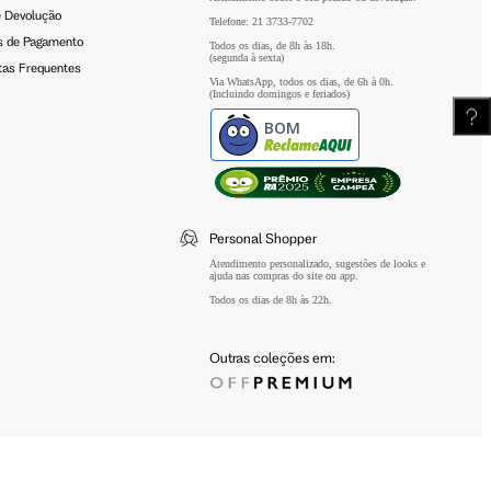
e Devolução
Telefone: 21 3733-7702
 de Pagamento
Todos os dias, de 8h às 18h.
Meus Pedidos
(segunda à sexta)
tas Frequentes
Via WhatsApp, todos os dias, de 6h à 0h.
(Incluindo domingos e feriados)
BOM
Wishlist
Personal Shopper
Atendimento personalizado, sugestões de looks e
ajuda nas compras do site ou app.
Todos os dias de 8h às 22h.
Outras coleções em: