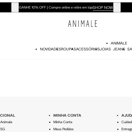
SHOP NOW
GANHE 10% OFF | Compre online e retire em loja
ANIMALE
NOVIDADES
ROUPAS
ACESSÓRIOS
JOIAS
JEANS
SA
UCIONAL
MINHA CONTA
AJUD
o Animale
Minha Conta
Cuidad
ESG
Meus Pedidos
Entreg