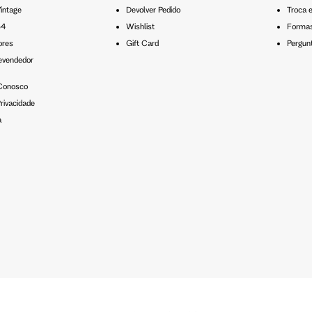
intage
Devolver Pedido
Troca 
54
Wishlist
Formas
ores
Gift Card
Pergun
evendedor
 Conosco
rivacidade
a