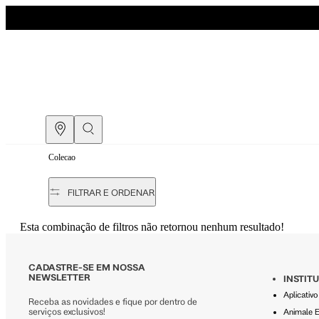
ANIMALE | COLEÇÃO HORIZONTES | VERÃO 25
Colecao
COMPRE PELO
WHATSAPP
FILTRAR E ORDENAR
ENCONTRE UMA LOJA
Esta combinação de filtros não retornou nenhum resultado!
CADASTRE-SE EM NOSSA
NEWSLETTER
INSTIT
Aplicativ
Receba as novidades e fique por dentro de
serviços exclusivos!
Animale 