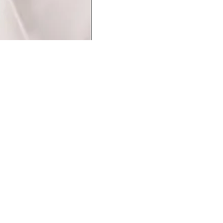
UCIONAL
MINHA CONTA
AJUD
o Animale
Minha Conta
Cuidad
ESG
Meus Pedidos
Entreg
intage
Devolver Pedido
Troca 
54
Wishlist
Formas
ores
Gift Card
Pergun
evendedor
 Conosco
rivacidade
a