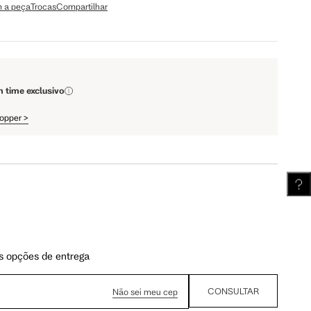
 a peça
Trocas
Compartilhar
110 cm
112 cm
m time exclusivo
62 cm
62.5 cm
hopper
>
s opções de entrega
CONSULTAR
Não sei meu cep