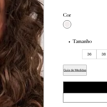
cm
86 cm
90 cm
Cor
cm
89 cm
93 cm
Tamanho
cm
70 cm
74 cm
36
38
cm
84 cm
88 cm
Guia de Medidas
cm
99 cm
103 cm
cm
59 cm
61.5 cm