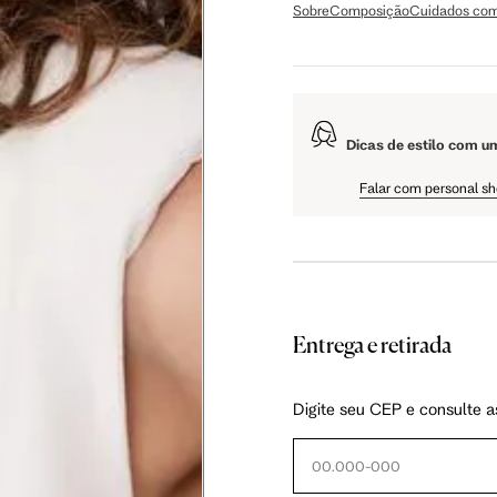
Sobre
Composição
Cuidados com
 cm
108 cm
109 cm
Dicas de estilo com u
 cm
61 cm
61.5 cm
Falar com personal s
Entrega e retirada
as instruções abaixo.
Digite seu CEP e consulte a