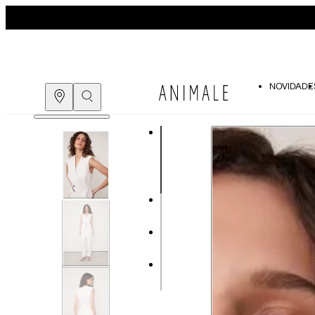
NOVIDADE
Guia de medidas
COMPRE PELO
WHATSAPP
ENCONTRE UMA LOJA
Tabela de medidas do corpo
As medidas mostradas são referentes às me
Medidas do Corpo
Tam.