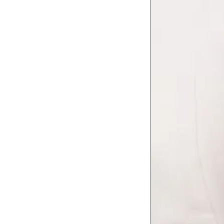
Tórax
1
Contorne abaixo da axila e acima do
Busto
Contorne o busto passando pela altur
2
folgada.
Cintura
3
Contorne a cintura colocando a fita 
Cintura baixa
Contorne na linha do umbigo, apro
4
linha da cintura.
Quadril
5
Contorne a maior parte do quadril.
Coxa total
Contorne a parte mais larga da co
6
abaixo da virilha.
Comprimento da cintura até o c
Meça da parte mais fina da cintura a
7
corpo
Comprimento do braço