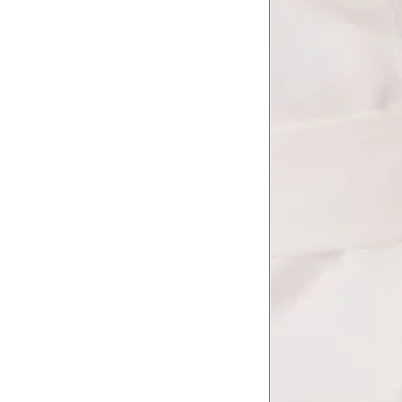
8
Meça do canto do ombro até a dobr
Troca ou devolução
Se ainda assim não servir, você pode devolver 
gratuitamente em até 15 dias.