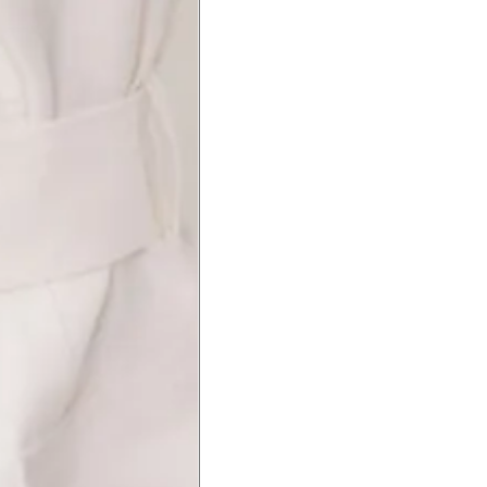
a do punho.
Precisa de ajuda?
Saber mais
o produto
Não encontrei meu tamanho. 
recomendação?