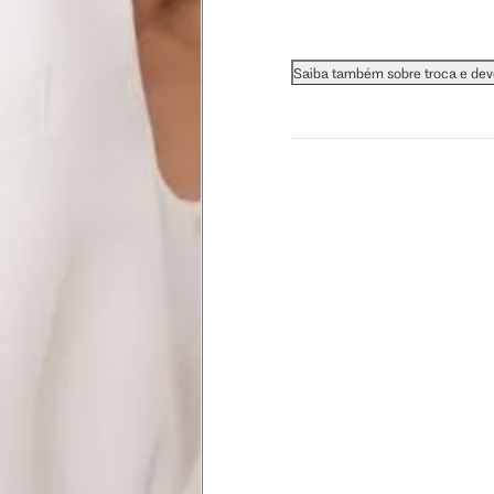
 busto.
Saiba também sobre troca e de
a do seio. A fita deve estar
na parte mais fina.
ximadamente 4 cm abaixo da
xa, aproximadamente 2cm
hão
té a planta do pé na frente do