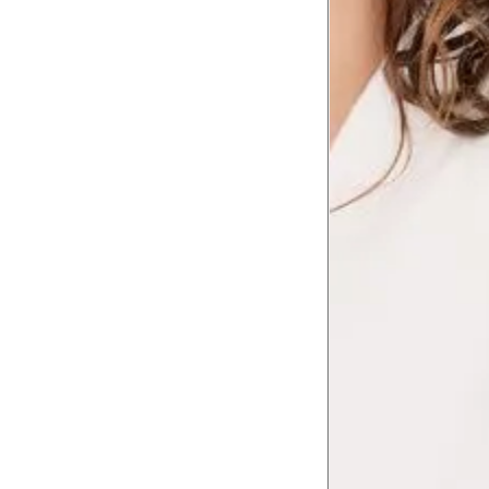
Comprimento da cintura
106
até o chão
Comprimento do braço
60.5
Como me medir?
Tire as medidas do seu corpo de acordo com 