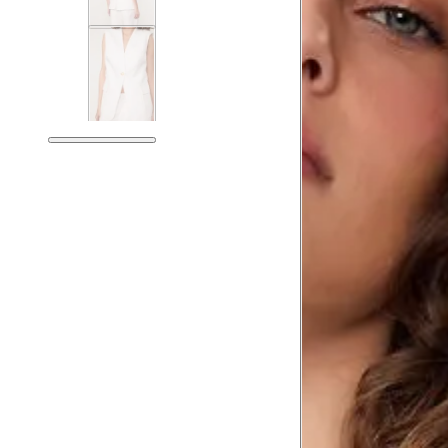
Tórax
81 
Busto
84 
Cintura
65 
Cintura baixa
79 
Quadril
94 
Coxa total
56 