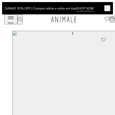
SHOP NOW
GANHE 10% OFF | Compre online e retire em loja
MENU