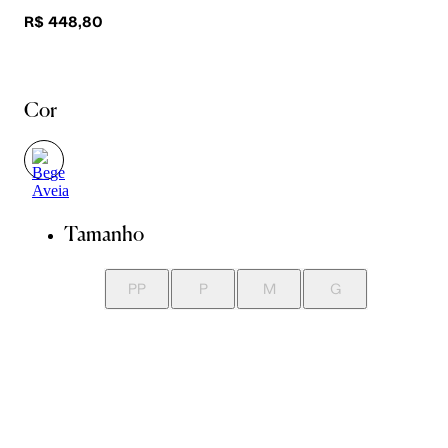
R$ 448,80
Cor
Tamanho
PP
P
M
G
Guia de Medidas
Avise-me quando chegar