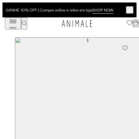
SHOP NOW
GANHE 10% OFF | Compre online e retire em loja
MENU