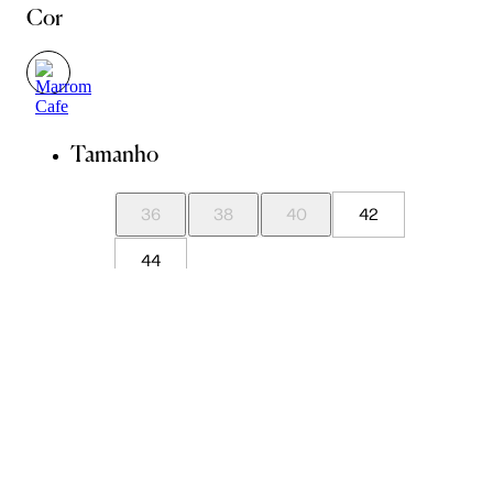
Cor
Tamanho
36
38
40
42
44
Guia de Medidas
Avise-me quando chegar
ADICIONAR À SACOLA
SALVAR NA WISHLIST