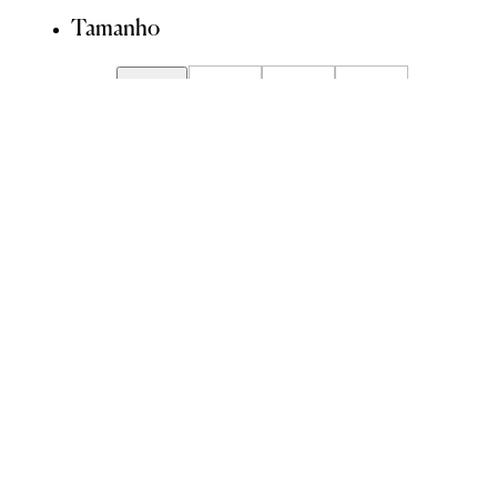
Tamanho
34
36
38
40
42
44
Guia de Medidas
Avise-me quando chegar
ADICIONAR À SACOLA
SALVAR NA WISHLIST
Composição
Cuidados com a peça
Trocas
Compartilhar