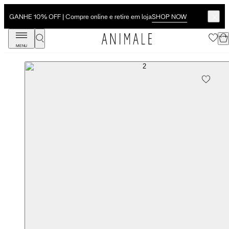
SHOP NOW
GANHE 10% OFF | Compre online e retire em loja
MENU