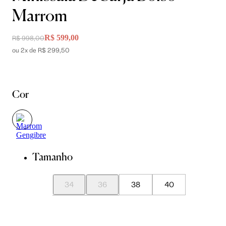
Marrom
R$ 599,00
R$ 998,00
ou 2x de R$ 299,50
Cor
Tamanho
34
36
38
40
42
44