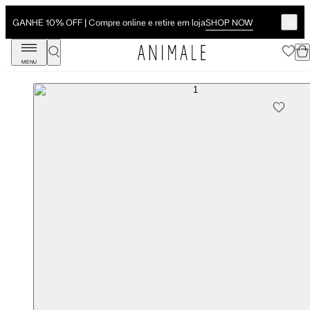
SHOP NOW
GANHE 10% OFF | Compre online e retire em loja
MENU