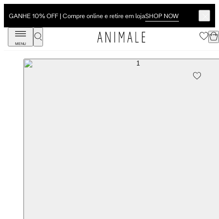
SHOP NOW
GANHE 10% OFF | Compre online e retire em loja
MENU