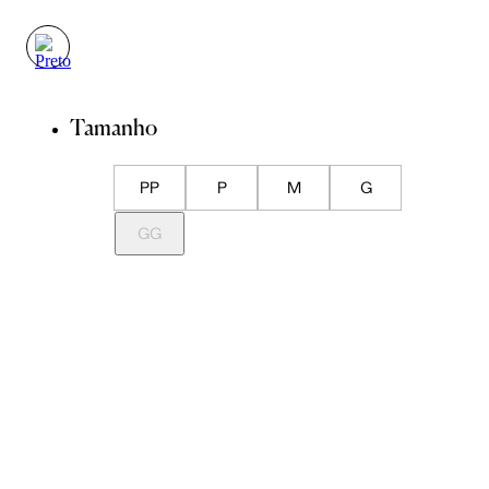
Tamanho
PP
P
M
G
GG
Guia de Medidas
Avise-me quando chegar
ADICIONAR À SACOLA
SALVAR NA WISHLIST