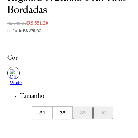
Bordadas
R$ 551,20
R$ 848,00
ou 2x de R$ 275,60
Cor
Tamanho
34
36
38
40
42
44