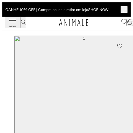
SHOP NOW
GANHE 10% OFF | Compre online e retire em loja
MENU