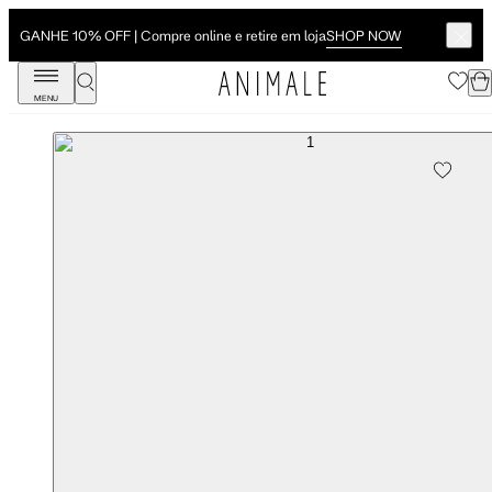
SHOP NOW
GANHE 10% OFF | Compre online e retire em loja
MENU