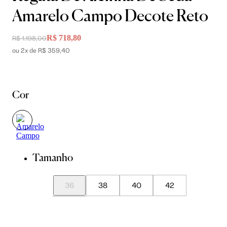
Amarelo Campo Decote Reto
R$ 718,80
R$ 1.198,00
ou 2x de R$ 359,40
Cor
Tamanho
36
38
40
42
44