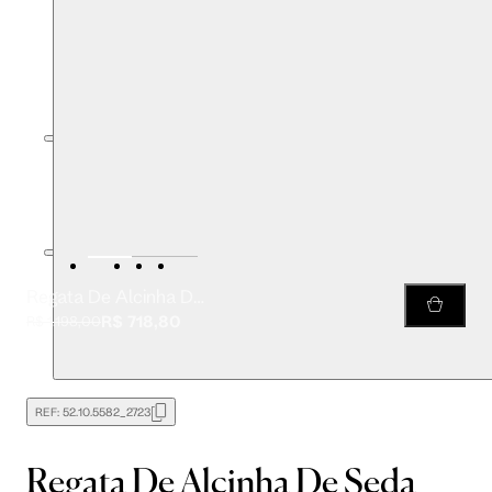
Regata De Alcinha De Seda Amarelo Campo Decote Reto
R$ 718,80
R$ 1.198,00
REF:
52.10.5582_2723
Regata De Alcinha De Seda