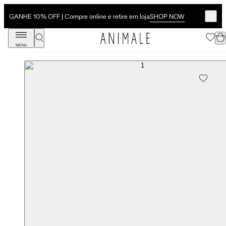
SHOP NOW
GANHE 10% OFF | Compre online e retire em loja
MENU