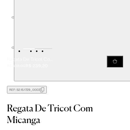
Regata De Tricot Com Micanga
R$ 239,20
R$ 598,00
REF:
52.15.1729_0003
Regata De Tricot Com
Micanga