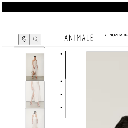
NOVIDADE
Guia de medidas
COMPRE PELO
WHATSAPP
ENCONTRE UMA LOJA
Tabela de medidas do corpo
As medidas mostradas são referentes às me
Medidas do
Tam. 34
Corpo