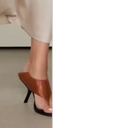
a do punho.
Precisa de ajuda?
Saber mais
o produto
Não encontrei meu tamanho. 
recomendação?