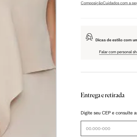
Composição
Cuidados com a pe
106 cm
108 cm
109 cm
Dicas de estilo com u
60.5 cm
61 cm
61.5 cm
Falar com personal s
Entrega e retirada
as instruções abaixo.
Digite seu CEP e consulte a