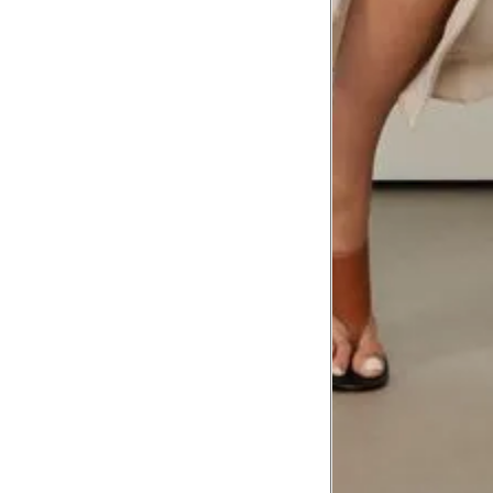
corpo
Comprimento do braço
8
Meça do canto do ombro até a dobr
Troca ou devolução
Se ainda assim não servir, você pode devolver 
gratuitamente em até 15 dias.