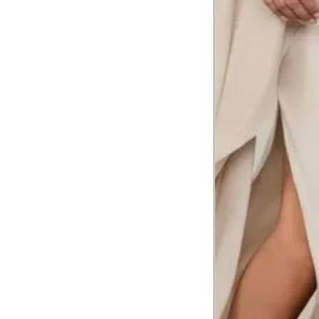
Tórax
1
Contorne abaixo da axila e acima do
Busto
Contorne o busto passando pela altur
2
folgada.
Cintura
3
Contorne a cintura colocando a fita 
Cintura baixa
Contorne na linha do umbigo, apro
4
linha da cintura.
Quadril
5
Contorne a maior parte do quadril.
Coxa total
Contorne a parte mais larga da co
6
abaixo da virilha.
Comprimento da cintura até o c
Meça da parte mais fina da cintura a
7