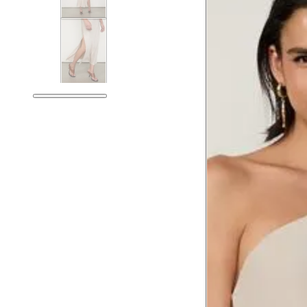
Tórax
76 cm
Busto
79 cm
Cintura
60 cm
Cintura baixa
74 cm
Quadril
89 cm
Coxa total
53 cm