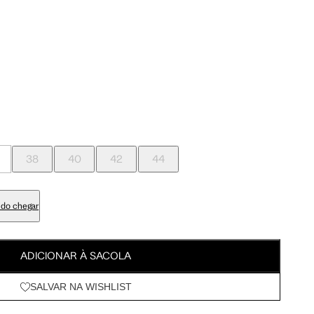
Meus Pedidos
95 cm
100 cm
Wishlist
98 cm
103 cm
79 cm
84 cm
38
40
42
44
93 cm
98 cm
do chegar
108 cm
113 cm
ADICIONAR À SACOLA
64.5 cm
67.5 cm
SALVAR NA WISHLIST