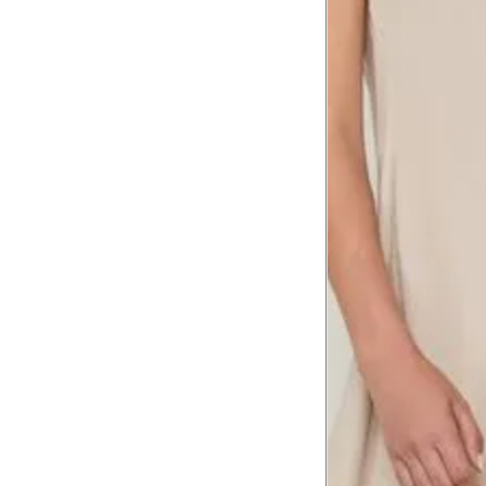
Comprimento
da cintura até
105 cm
o chão
Comprimento
60 cm
do braço
Como me medir?
Tire as medidas do seu corpo de acordo com 