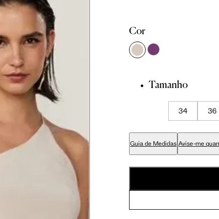
81 cm
86 cm
90 cm
Cor
84 cm
89 cm
93 cm
Tamanho
65 cm
70 cm
74 cm
34
36
79 cm
84 cm
88 cm
Guia de Medidas
Avise-me quan
94 cm
99 cm
103 cm
56 cm
59 cm
61.5 cm