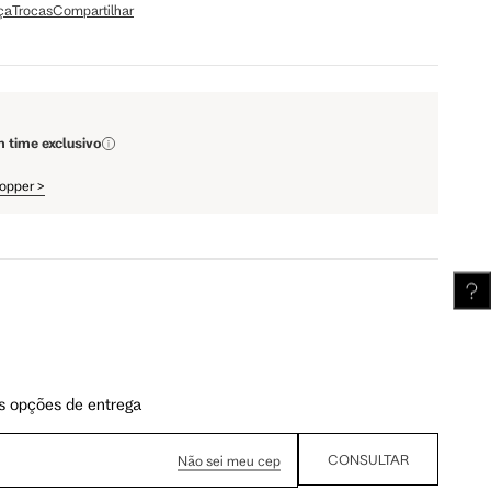
ça
Trocas
Compartilhar
110 cm
112 cm
m time exclusivo
62 cm
62.5 cm
hopper
>
s opções de entrega
CONSULTAR
Não sei meu cep