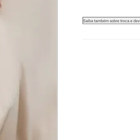
Saiba também sobre troca e de
 busto.
a do seio. A fita deve estar
na parte mais fina.
ximadamente 4 cm abaixo da
xa, aproximadamente 2cm
hão
té a planta do pé na frente do