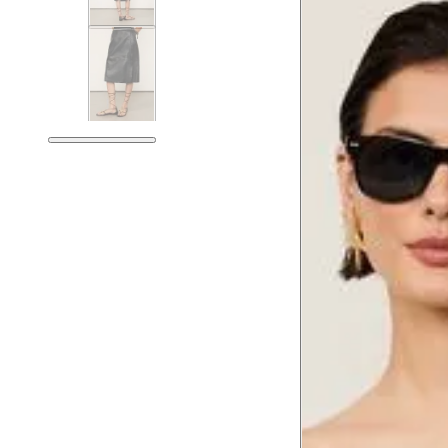
Guia de medidas
Tabela de medidas do corpo
As medidas mostradas são referentes às me
Medidas do
Tam. 34
Corpo
Tórax
76 cm
Busto
79 cm