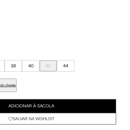
Meus Pedidos
Wishlist
a encontrar o seu tamanho.
38
40
42
44
Tam. 42
Tam. 44
do chegar
ADICIONAR À SACOLA
95 cm
100 cm
SALVAR NA WISHLIST
98 cm
103 cm