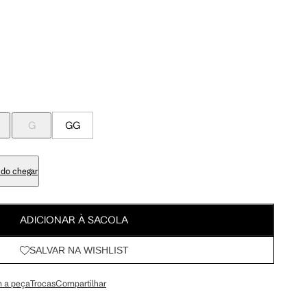
Meus Pedidos
G
GG
Wishlist
100 cm
107.5 cm
103 cm
110.5 cm
G
GG
84 cm
91.5 cm
do chegar
98 cm
105.5 cm
ADICIONAR À SACOLA
SALVAR NA WISHLIST
113 cm
120.5 cm
 a peça
Trocas
Compartilhar