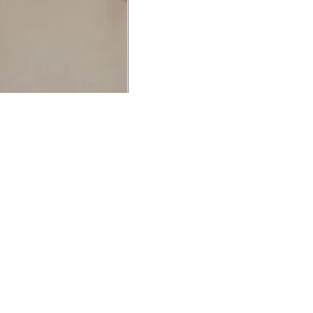
UCIONAL
MINHA CONTA
AJUD
o Animale
Minha Conta
Cuidad
ESG
Meus Pedidos
Entreg
intage
Devolver Pedido
Troca 
54
Wishlist
Formas
ores
Gift Card
Pergun
evendedor
 Conosco