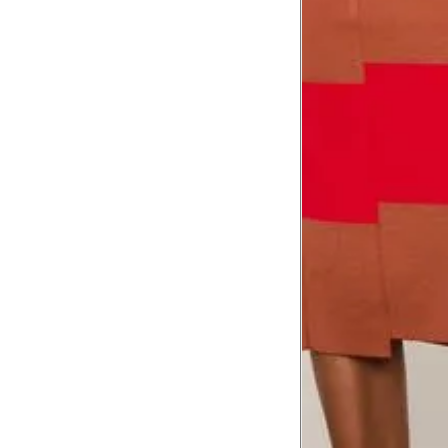
Tórax
1
Contorne abaixo da axila e acima do
Busto
Contorne o busto passando pela altur
2
folgada.
Cintura
3
Contorne a cintura colocando a fita 
Cintura baixa
Contorne na linha do umbigo, apro
4
linha da cintura.
Quadril
5
Contorne a maior parte do quadril.
Coxa total
Contorne a parte mais larga da co
6
abaixo da virilha.
Comprimento da cintura até o c
Meça da parte mais fina da cintura a
7
corpo