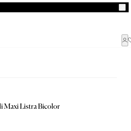
Já possui uma conta ?
Faça login ou cadastre-se
ENTRAR
i Maxi Listra Bicolor
Dados Pessoais
a encontrar o seu tamanho.