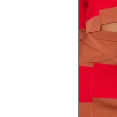
Coxa total
Comprimento da cintura até o chão
Comprimento do braço
Como me medir?
Tire as medidas do seu corpo de acordo com 