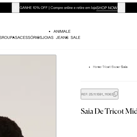
SHOP NOW
GANHE 10% OFF | Compre online e retire em loja
ANIMALE
S
ROUPAS
ACESSÓRIOS
JOIAS
JEANS
SALE
Home
Tricot
Bazar
Saia
REF:
25.11.1591_11063
Saia De Tricot Mid
didas do corpo, compare-as com as medidas do seu corpo par