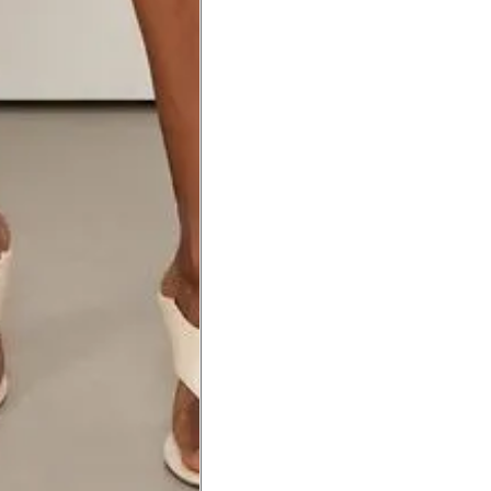
a do punho.
Precisa de ajuda?
Saber mais
o produto
Não encontrei meu tamanho. 
recomendação?