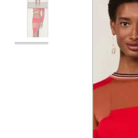
Medidas do Corpo
Tórax
Busto
Cintura
Cintura baixa
Quadril