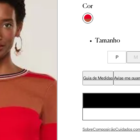
P
M
Cor
86 cm
92.5 cm
Tamanho
89 cm
95.5 cm
P
M
70 cm
76.5 cm
Guia de Medidas
Avise-me quan
84 cm
90.5 cm
99 cm
105.5 cm
Sobre
Composição
Cuidados com