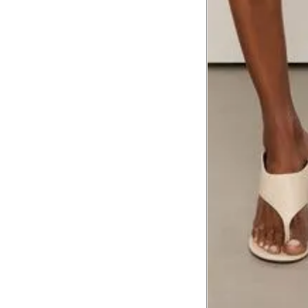
Comprimento do braço
8
Meça do canto do ombro até a dobr
Troca ou devolução
Se ainda assim não servir, você pode devolver 
gratuitamente em até 15 dias.