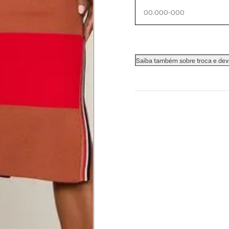
 busto.
a do seio. A fita deve estar
Saiba também sobre troca e de
na parte mais fina.
ximadamente 4 cm abaixo da
xa, aproximadamente 2cm
hão
té a planta do pé na frente do