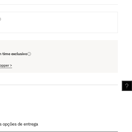
67.5 cm
72 cm
111.5 cm
112 cm
62.5 cm
63.25 cm
m time exclusivo
hopper
>
s opções de entrega