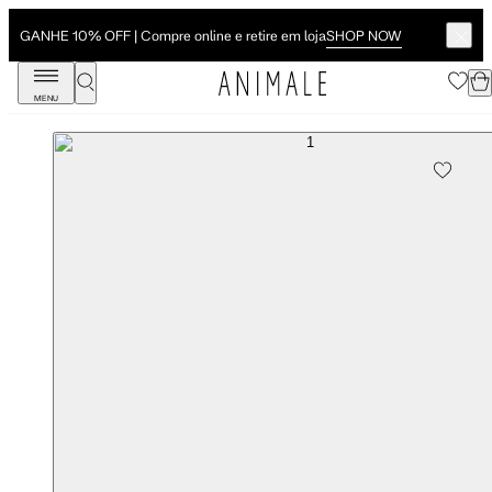
SHOP NOW
GANHE 10% OFF | Compre online e retire em loja
MENU