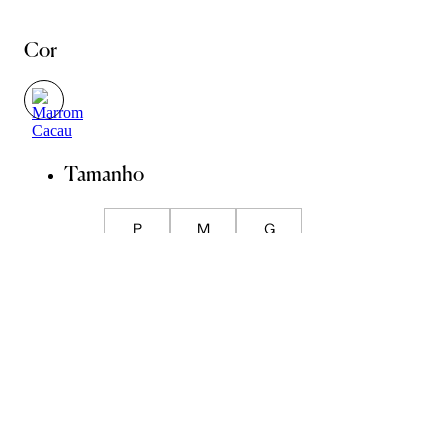
Cor
Tamanho
P
M
G
Guia de Medidas
ADICIONAR À SACOLA
SALVAR NA WISHLIST