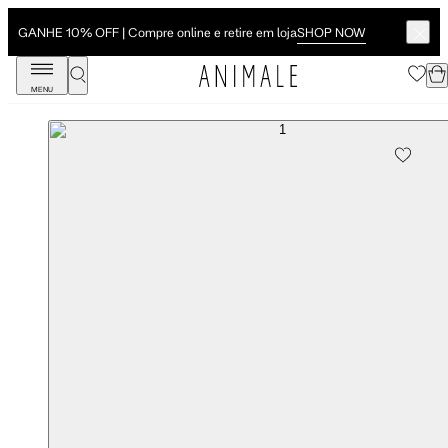
SHOP NOW
GANHE 10% OFF | Compre online e retire em loja
MENU