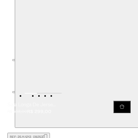
Saia Longa De Jersey Franzida Com Fenda
R$ 299,00
R$ 598,00
REF:
25.11.1213_09253