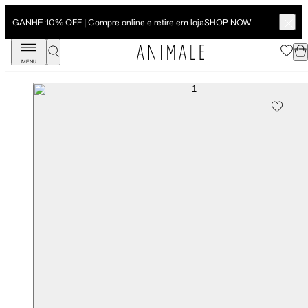
SHOP NOW
GANHE 10% OFF | Compre online e retire em loja
MENU