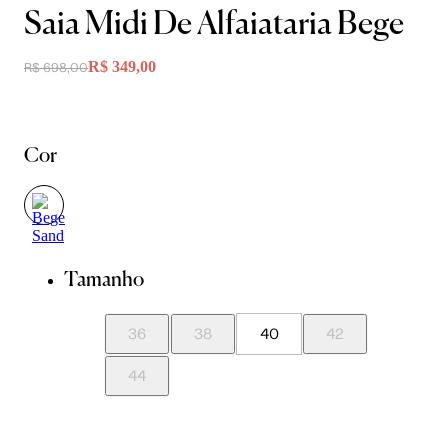
Saia Midi De Alfaiataria Bege
R$ 349,00
R$ 698,00
Cor
Tamanho
36
38
40
42
44