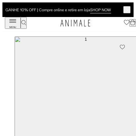
SHOP NOW
GANHE 10% OFF | Compre online e retire em loja
MENU