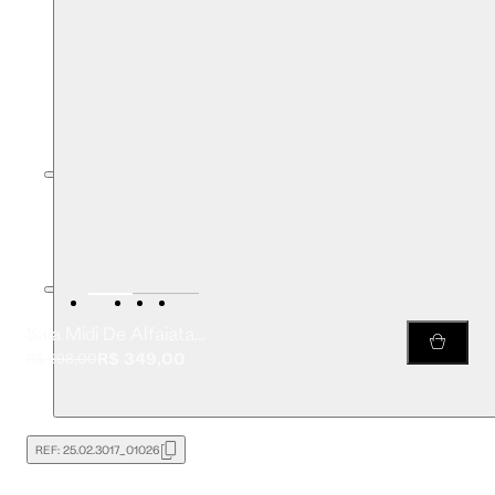
Saia Midi De Alfaiataria Bege
R$ 349,00
R$ 698,00
REF:
25.02.3017_01026