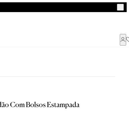
Já possui uma conta ?
Faça login ou cadastre-se
ENTRAR
odão Com Bolsos Estampada
Dados Pessoais