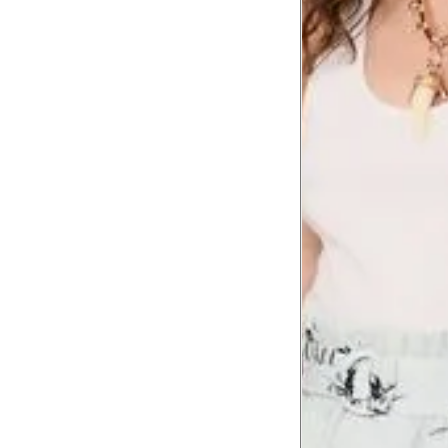
Cintura
60 cm
Cintura baixa
74 cm
Quadril
89 cm
Coxa total
53 cm
Comprimento
da cintura até
105 cm
o chão