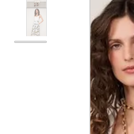
Guia de medidas
Tabela de medidas do corpo
As medidas mostradas são referentes às me
Medidas do
Tam. 34
Corpo
Tórax
76 cm
Busto
79 cm