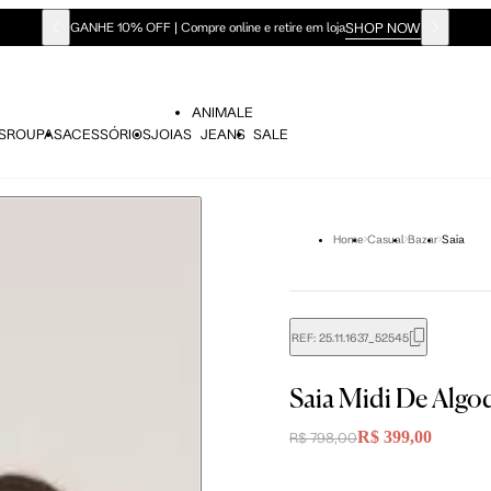
SHOP NOW
GANHE 10% OFF | Compre online e retire em loja
ANIMALE
S
ROUPAS
ACESSÓRIOS
JOIAS
JEANS
SALE
Home
Casual
Bazar
Saia
REF:
25.11.1637_52545
Saia Midi De Alg
R$ 399,00
R$ 798,00