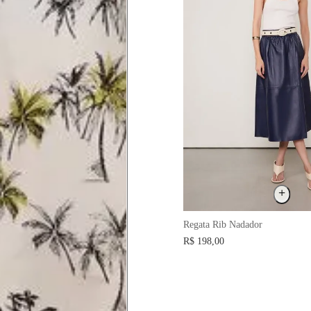
a do seio. A fita deve estar
na parte mais fina.
ximadamente 4 cm abaixo da
xa, aproximadamente 2cm
hão
Regata Rib Nadador
té a planta do pé na frente do
R$ 198,00
a do punho.