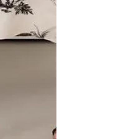
Precisa de ajuda?
Saber mais
o produto
Não encontrei meu tamanho. 
recomendação?