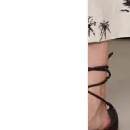
Troca ou devolução
Se ainda assim não servir, você pode devolver 
gratuitamente em até 15 dias.