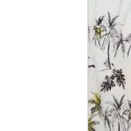
Comprimento
60 cm
do braço
Como me medir?
Tire as medidas do seu corpo de acordo com 
Tórax
1
Contorne abaixo da axila e acima do
Busto