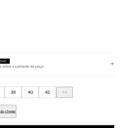
Meus Pedidos
Wishlist
a encontrar o seu tamanho.
OVO
s sobre o caimento da peça!
Tam. 42
Tam. 44
38
40
42
44
fiel ao tamanho
grande
95 cm
100 cm
do chegar
98 cm
103 cm