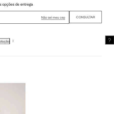
s opções de entrega
62 cm
62.5 cm
CONSULTAR
Não sei meu cep
volução