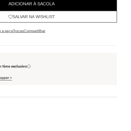
ADICIONAR À SACOLA
SALVAR NA WISHLIST
79 cm
84 cm
 a peça
Trocas
Compartilhar
93 cm
98 cm
108 cm
113 cm
m time exclusivo
hopper
>
64.5 cm
67.5 cm
110 cm
112 cm