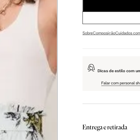
65 cm
70 cm
74 cm
Sobre
Composição
Cuidados com
79 cm
84 cm
88 cm
94 cm
99 cm
103 cm
Dicas de estilo com u
Falar com personal s
56 cm
59 cm
61.5 cm
106 cm
108 cm
109 cm
Entrega e retirada