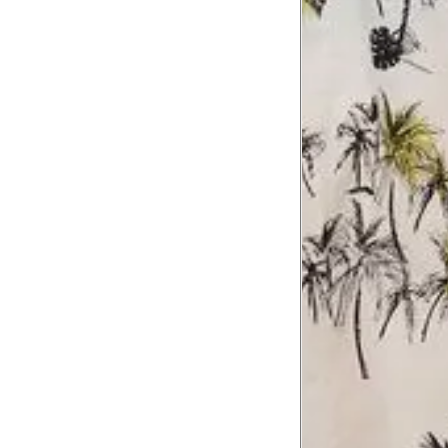
Contorne o busto passando pela altur
2
folgada.
Cintura
3
Contorne a cintura colocando a fita 
Cintura baixa
Contorne na linha do umbigo, apro
4
linha da cintura.
Quadril
5
Contorne a maior parte do quadril.
Coxa total
Contorne a parte mais larga da co
6
abaixo da virilha.
Comprimento da cintura até o c
Meça da parte mais fina da cintura a
7
corpo
Comprimento do braço
8
Meça do canto do ombro até a dobr