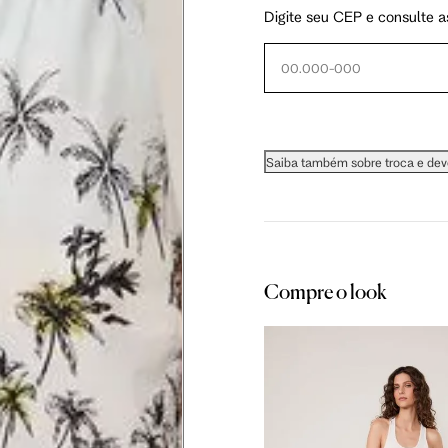
Digite seu CEP e consulte a
60.5 cm
61 cm
61.5 cm
Saiba também sobre troca e de
as instruções abaixo.
Compre o look
 busto.