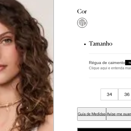
Cor
Tamanho
didas do corpo, compare-as com as medidas do seu corpo par
Régua de caimento
N
Clique aqui e entenda mai
Tamanho
Tam. 36
Tam. 38
Tam. 40
34
36
pequeno
81 cm
86 cm
90 cm
Guia de Medidas
Avise-me quan
84 cm
89 cm
93 cm