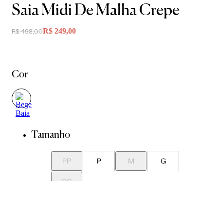
Saia Midi De Malha Crepe
R$ 249,00
R$ 498,00
Cor
Tamanho
PP
P
M
G
GG