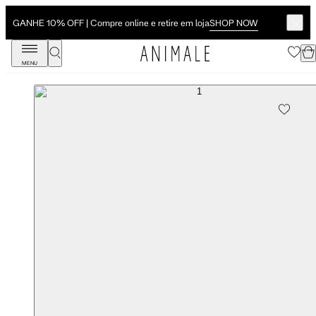
SHOP NOW
GANHE 10% OFF | Compre online e retire em loja
MENU