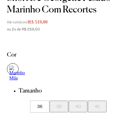
Marinho Com Recortes
R$ 519,00
R$ 1.298,00
ou 2x de R$ 259,50
Cor
Tamanho
36
38
40
42
44