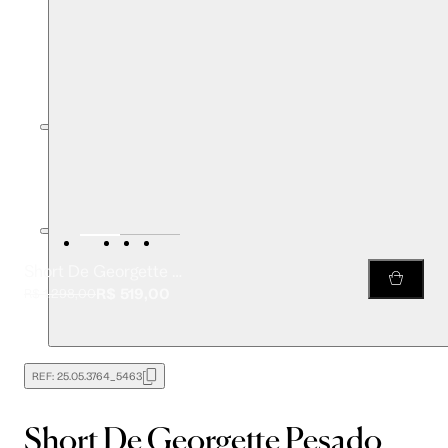
Short De Georgette Pesado Marinho Com Recortes
R$ 519,00
R$ 1.298,00
REF:
25.05.3764_5463
Short De Georgette Pesado