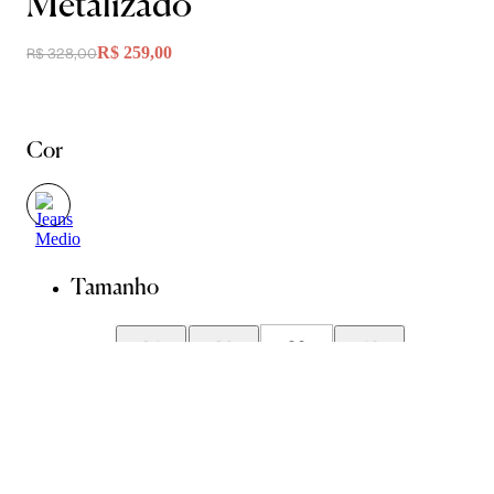
Metalizado
R$ 259,00
R$ 328,00
Cor
Tamanho
34
36
38
40
42
44
46
Guia de Medidas
Avise-me quando chegar