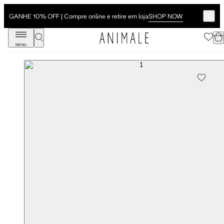
SHOP NOW
GANHE 10% OFF | Compre online e retire em loja
MENU