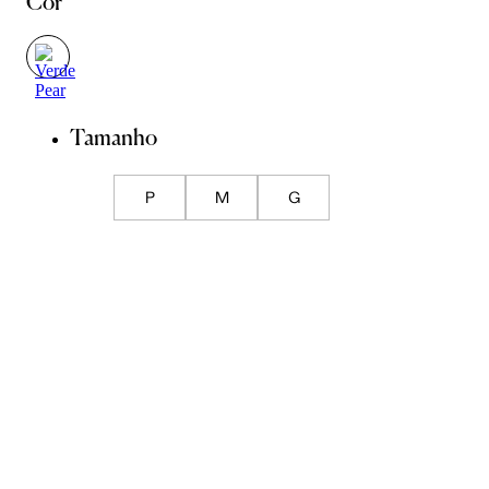
Cor
Tamanho
P
M
G
Guia de Medidas
ADICIONAR À SACOLA
SALVAR NA WISHLIST
Composição
Cuidados com a peça
Trocas
Compartilhar