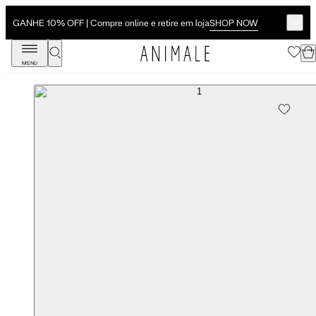
SHOP NOW
GANHE 10% OFF | Compre online e retire em loja
MENU