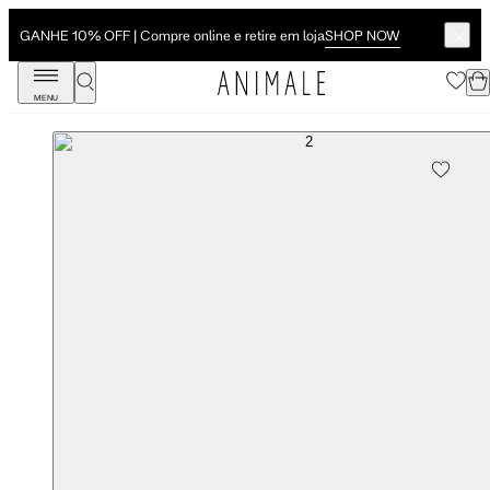
SHOP NOW
GANHE 10% OFF | Compre online e retire em loja
MENU