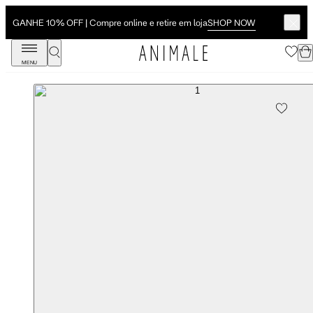
SHOP NOW
GANHE 10% OFF | Compre online e retire em loja
MENU