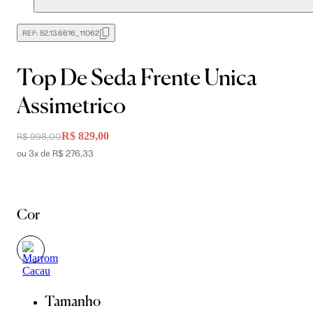
REF:
52.13.6616_11062
Top De Seda Frente Unica
Assimetrico
R$ 829,00
R$ 998,00
ou 3x de R$ 276,33
Cor
Tamanho