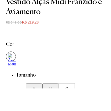
Vestido Alças Midi Franzido e
Aviamento
R$ 219,20
R$ 548,00
Cor
Tamanho
P
M
G
Guia de Medidas
Avise-me quando chegar