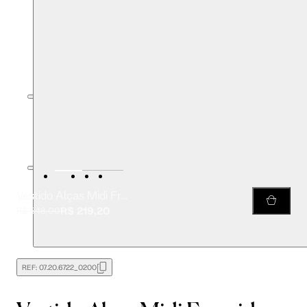
Vestido Alças Midi Franzido e Aviamento
R$ 219,20
R$ 548,00
REF:
07.20.6722_0200