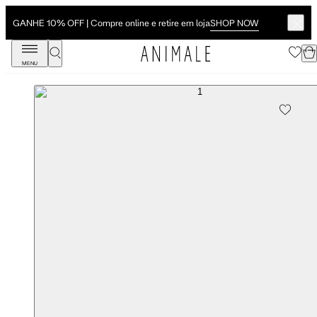
SHOP NOW
GANHE 10% OFF | Compre online e retire em loja
MENU