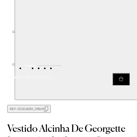
Vestido Alcinha De Georgette Longo Azul Atlântico Com Babados
REF:
07.20.8251_07601
Vestido Alcinha De Georgette