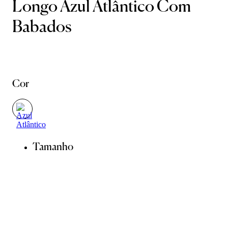
Longo Azul Atlântico Com
Babados
Cor
Tamanho
34
36
38
40
42
44