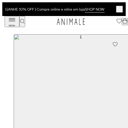
SHOP NOW
GANHE 10% OFF | Compre online e retire em loja
MENU